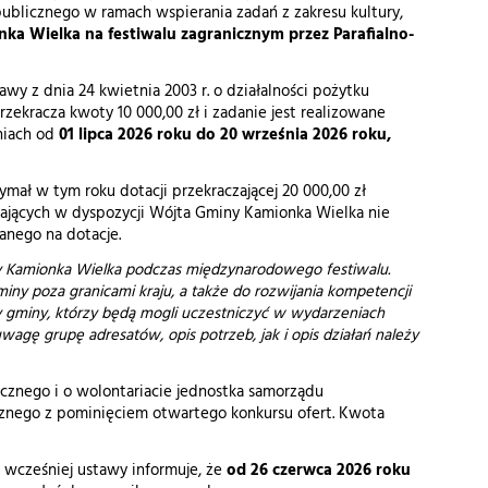
publicznego w ramach wspierania zadań z zakresu kultury,
a Wielka na festiwalu zagranicznym przez Parafialno-
awy z dnia 24 kwietnia 2003 r. o działalności pożytku
rzekracza kwoty 10 000,00 zł i zadanie jest realizowane
niach od
01 lipca 2026 roku do 20 września 2026 roku,
ymał w tym roku dotacji przekraczającej 20 000,00 zł
ostających w dyspozycji Wójta Gminy Kamionka Wielka nie
anego na dotacje.
ny Kamionka Wielka podczas międzynarodowego festiwalu.
miny poza granicami kraju, a także do rozwijania kompetencji
y gminy, którzy będą mogli uczestniczyć w wydarzeniach
wagę grupę adresatów, opis potrzeb, jak i opis działań należy
blicznego i o wolontariacie jednostka samorządu
icznego z pominięciem otwartego konkursu ofert. Kwota
 wcześniej ustawy informuje, że
od 26 czerwca 2026 roku