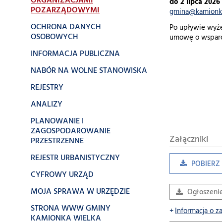
ORGANIZACJAMI
do 2 lipca 2026
POZARZĄDOWYMI
gmina@kamionka
OCHRONA DANYCH
Po upływie wyże
OSOBOWYCH
umowę o wsparci
INFORMACJA PUBLICZNA
NABÓR NA WOLNE STANOWISKA
REJESTRY
ANALIZY
PLANOWANIE I
ZAGOSPODAROWANIE
Załączniki
PRZESTRZENNE
REJESTR URBANISTYCZNY
POBIERZ 
CYFROWY URZĄD
MOJA SPRAWA W URZĘDZIE
Ogłoszeni
STRONA WWW GMINY
Informacja o z
KAMIONKA WIELKA