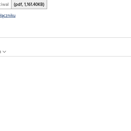
iwal
(pdf, 1,161.40KB)
ałączniku
n