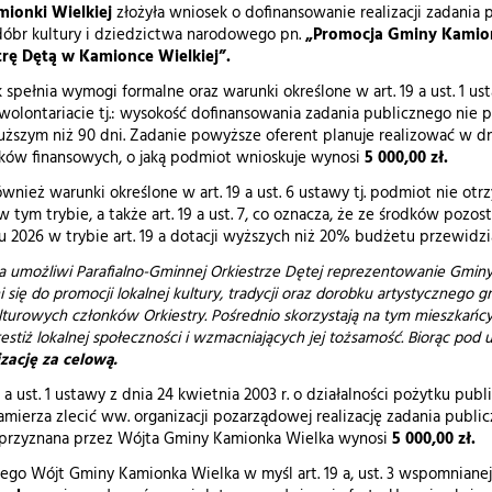
ionki Wielkiej
złożyła wniosek o dofinansowanie realizacji zadania 
 dóbr kultury i dziedzictwa narodowego
pn.
„Promocja Gminy Kamionk
rę Dętą w Kamionce Wielkiej”.
spełnia wymogi formalne oraz warunki określone w art. 19 a ust. 1 ust
wolontariacie tj.: wysokość dofinansowania zadania publicznego nie p
łuższym niż 90 dni. Zadanie powyższe oferent planuje realizować w d
ków finansowych, o jaką podmiot wnioskuje wynosi
5 000,00 zł.
nież warunki określone w art. 19 a ust. 6 ustawy tj. podmiot nie otrz
tym trybie, a także art. 19 a ust. 7, co oznacza, że ze środków poz
u 2026 w trybie art. 19 a dotacji wyższych niż 20% budżetu przewidzi
nia umożliwi Parafialno-Gminnej Orkiestrze Dętej reprezentowanie Gmi
 się do promocji lokalnej kultury, tradycji oraz dorobku artystycznego g
turowych członków Orkiestry. Pośrednio skorzystają na tym mieszkańc
stiż lokalnej społeczności i wzmacniających jej tożsamość. Biorąc pod u
izację za celową.
9 a ust. 1 ustawy z dnia 24 kwietnia 2003 r. o działalności pożytku pu
zamierza zlecić ww. organizacji pozarządowej realizację zadania publ
 przyznana przez Wójta Gminy Kamionka Wielka wynosi
5 000,00 zł.
o Wójt Gminy Kamionka Wielka w myśl art. 19 a, ust. 3 wspomnianej