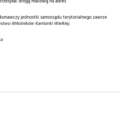
przesyłać drogą mailową na adres
ykonawczy jednostki samorządu terytorialnego zawrze
stwo Miłośników Kamionki Wielkiej.
ka