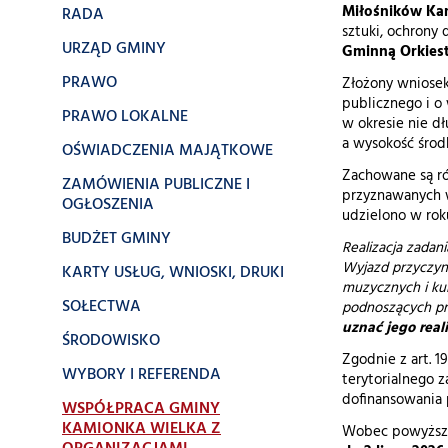
Miłośników Kam
RADA
sztuki, ochrony
URZĄD GMINY
Gminną Orkiest
PRAWO
Złożony wniosek 
publicznego i o 
PRAWO LOKALNE
w okresie nie d
a wysokość środ
OŚWIADCZENIA MAJĄTKOWE
Zachowane są rów
ZAMÓWIENIA PUBLICZNE I
przyznawanych w 
OGŁOSZENIA
udzielono w rok
BUDŻET GMINY
Realizacja zada
Wyjazd przyczyni
KARTY USŁUG, WNIOSKI, DRUKI
muzycznych i kul
SOŁECTWA
podnoszących pre
uznać jego real
ŚRODOWISKO
Zgodnie z art. 1
WYBORY I REFERENDA
terytorialnego 
dofinansowania
WSPÓŁPRACA GMINY
KAMIONKA WIELKA Z
Wobec powyższeg