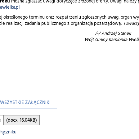
 roku
można zgłaszać uwagi dotyczące złożonej oferty. Uwagi należy 
wielka.pl
j określonego terminu oraz rozpatrzeniu zgłoszonych uwag, organ w
e realizacji zadania publicznego z organizacją pozarządową:
Towarzy
/-/ Andrzej Stanek
Wójt Gminy Kamionka Wiel
WSZYSTKIE ZAŁĄCZNIKI
e
(docx, 16.04KB)
ałączniku