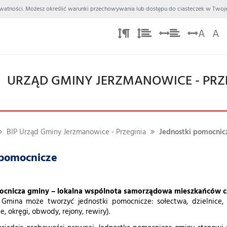
 Prywatności. Możesz określić warunki przechowywania lub dostępu do ciasteczek w Twoje
A
A
URZĄD GMINY JERZMANOWICE - PRZ
BIP Urząd Gminy Jerzmanowice - Przeginia
Jednostki pomocnic
 pomocnicze
cnicza gminy – lokalna wspólnota samorządowa mieszkańców cz
 Gmina może tworzyć jednostki pomocnicze: sołectwa, dzielnice, osi
ie, okręgi, obwody, rejony, rewiry).