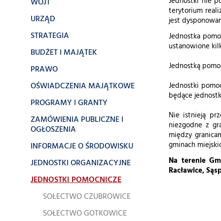
Jednostki nie p
WÓJT
terytorium real
URZĄD
jest dysponowan
STRATEGIA
Jednostka pomoc
ustanowione kil
BUDŻET I MAJĄTEK
Jednostką pomoc
PRAWO
OŚWIADCZENIA MAJĄTKOWE
Jednostki pomoc
będące jednostka
PROGRAMY I GRANTY
Nie istnieją pr
ZAMÓWIENIA PUBLICZNE I
niezgodne z gr
OGŁOSZENIA
między granica
gminach miejskic
INFORMACJE O ŚRODOWISKU
Na terenie Gm
JEDNOSTKI ORGANIZACYJNE
Racławice, Sąsp
JEDNOSTKI POMOCNICZE
SOŁECTWO CZUBROWICE
SOŁECTWO GOTKOWICE