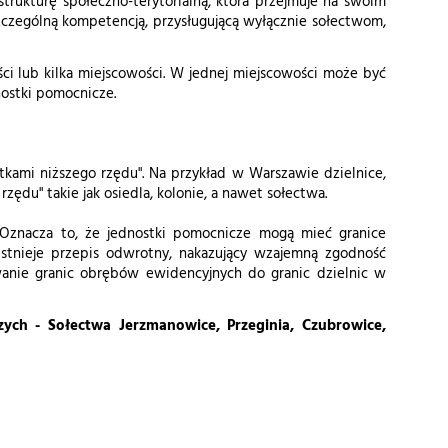
trukturę społeczno-terytorialną, która przejmuje na swoim
Szczególną kompetencją, przysługującą wyłącznie sołectwom,
i lub kilka miejscowości. W jednej miejscowości może być
ostki pomocnicze.
kami niższego rzędu". Na przykład w Warszawie dzielnice,
ędu" takie jak osiedla, kolonie, a nawet sołectwa.
h. Oznacza to, że jednostki pomocnicze mogą mieć granice
istnieje przepis odwrotny, nakazujący wzajemną zgodność
anie granic obrębów ewidencyjnych do granic dzielnic w
ych - Sołectwa Jerzmanowice, Przeginia, Czubrowice,