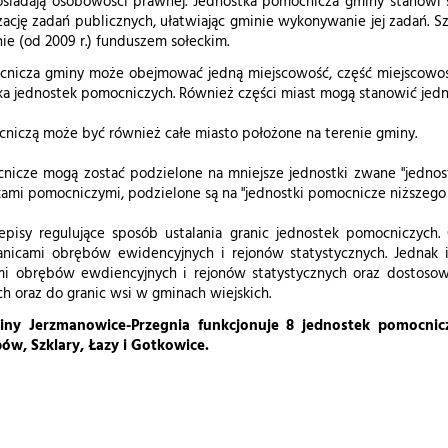
osiadają osobowości prawnej. Jednostka pomocnicza gminy stanowi s
izację zadań publicznych, ułatwiając gminie wykonywanie jej zadań. 
ie (od 2009 r.) funduszem sołeckim.
nicza gminy może obejmować jedną miejscowość, część miejscowośc
ka jednostek pomocniczych. Również części miast mogą stanowić jedn
niczą może być również całe miasto położone na terenie gminy.
nicze mogą zostać podzielone na mniejsze jednostki zwane "jednost
mi pomocniczymi, podzielone są na "jednostki pomocnicze niższego rz
zepisy regulujące sposób ustalania granic jednostek pomocniczyc
anicami obrębów ewidencyjnych i rejonów statystycznych. Jednak 
mi obrębów ewdiencyjnych i rejonów statystycznych oraz dostosow
h oraz do granic wsi w gminach wiejskich.
iny Jerzmanowice-Przegnia funkcjonuje 8 jednostek pomocnicz
ów, Szklary, Łazy i Gotkowice.