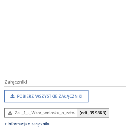
Załączniki
POBIERZ WSZYSTKIE ZAŁĄCZNIKI
Zal._1_-_Wzor_wniosku_o_zatwierdzenie_regulaminu_strzel
(odt, 39.98KB)
Informacja o załączniku