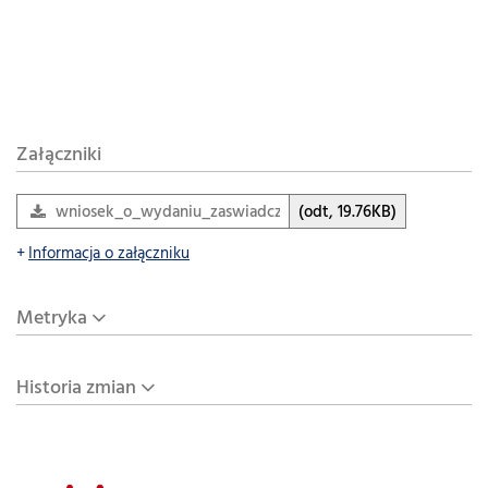
Załączniki
wniosek_o_wydaniu_zaswiadczenia_o_oplacie_za_alkohol
(odt, 19.76KB)
Informacja o załączniku
Metryka
Historia zmian