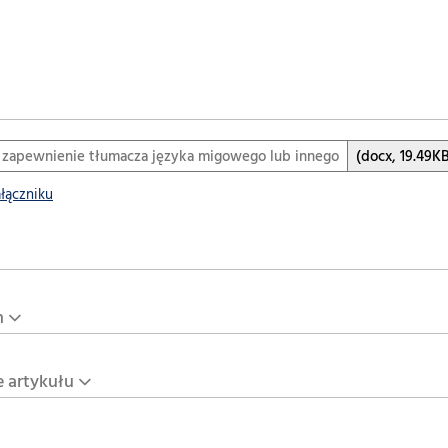
 zapewnienie tłumacza języka migowego lub innego
(docx, 19.49K
ałączniku
n
e artykułu