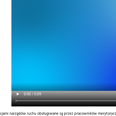
cjami narządów ruchu obsługiwane są przez pracowników merytorycz