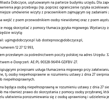
Miasta Dobczyce, usytuowanym na parterze budynku urzędu. Dla za
rawnienia jego przebiegu (np. poprzez ograniczenie ryzyka oczekiw
śniejsze umówienie wizyty z pracownikiem zajmującym się zadaniami
 wejść z psem przewodnikiem osoby niewidomej oraz z psem asystu
ce mogą skorzystać z pomocy tłumacza języka migowego. Wystarczy zgł
zędzie wizytą:
ail: ugim@dobczyce.pl lub dostepnosc@dobczyce.pl,
numerem 12 27 12 993,
em przesłanym za pośrednictwem poczty polskiej na adres Urzędu: 32
ctwem e-Doręczeń: AE:PL-90328-96414-GDFBV-27.
ązującymi przepisami usługa tłumaczenia migowego przy załatwianiu 
, tj. osoby niepełnosprawne w rozumieniu ustawy z dnia 27 sierpnia 1
ób niepełnosprawnych.
a będąca osobą niepełnosprawną w rozumieniu ustawy z dnia 27 sierpn
ób ma również prawo do skorzystania z pomocy osoby przybranej, któr
lu ułatwienia porozumiewania się z osobą uprawnioną i udzielenia j