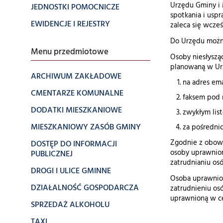
Urzędu Gminy i 
JEDNOSTKI POMOCNICZE
spotkania i usp
EWIDENCJE I REJESTRY
zaleca się wcze
Do Urzędu można
Menu przedmiotowe
Osoby niesłyszą
planowaną w Ur
ARCHIWUM ZAKŁADOWE
na adres em
CMENTARZE KOMUNALNE
faksem pod 
DODATKI MIESZKANIOWE
zwykłym list
MIESZKANIOWY ZASÓB GMINY
za pośredni
Zgodnie z obowi
DOSTĘP DO INFORMACJI
osoby uprawnione
PUBLICZNEJ
zatrudnianiu os
DROGI I ULICE GMINNE
Osoba uprawnion
DZIAŁALNOŚĆ GOSPODARCZA
zatrudnieniu os
uprawnioną w ce
SPRZEDAŻ ALKOHOLU
TAXI