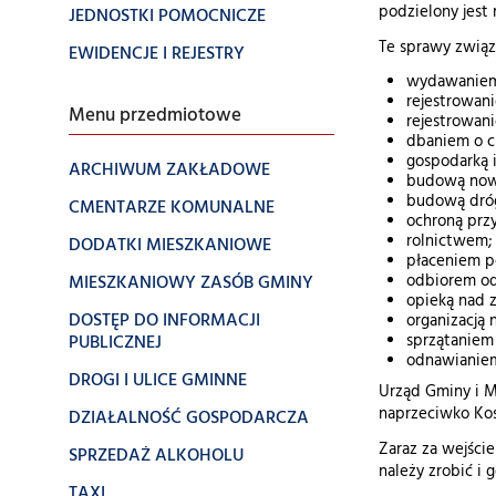
podzielony jest 
JEDNOSTKI POMOCNICZE
Te sprawy związ
EWIDENCJE I REJESTRY
wydawaniem 
rejestrowan
Menu przedmiotowe
rejestrowan
dbaniem o c
gospodarką i
ARCHIWUM ZAKŁADOWE
budową nowy
budową dróg
CMENTARZE KOMUNALNE
ochroną prz
rolnictwem;
DODATKI MIESZKANIOWE
płaceniem p
MIESZKANIOWY ZASÓB GMINY
odbiorem o
opieką nad z
DOSTĘP DO INFORMACJI
organizacją 
PUBLICZNEJ
sprzątaniem 
odnawianie
DROGI I ULICE GMINNE
Urząd Gminy i M
naprzeciwko Kośc
DZIAŁALNOŚĆ GOSPODARCZA
Zaraz za wejście
SPRZEDAŻ ALKOHOLU
należy zrobić i g
TAXI