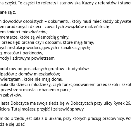
na części. Te części to referaty i stanowiska. Każdy z referatów i stan
ane są z:
dowodów osobistych – dokumentu, który musi mieć każdy obywatel 
iem urodzonych dzieci i zawartych związków małżeńskich;
iem śmierci mieszkańców;
mentarze, które są własnością gminy;
 przedsiębiorcami czyli osobami, które mają firmy;
ch instalacji wodociągowych i kanalizacyjnych;
, mostów i parkingów;
yrody i zdrowym powietrzem;
odatków od posiadanych gruntów i budynków;
dpadów z domów mieszkańców;
wierzętami, które nie mają domu;
nauki dla dzieci i młodzieży, czyli funkcjonowaniem przedszkoli i sz
przestrzeni miasta i dbaniem o parki;
m zabytków.
iasta Dobczyce ma swoja siedzibę w Dobczycach przy ulicy Rynek 26
ioła. Tutaj możesz przyjść i załatwić sprawy.
m do Urzędu jest sala z biurkami, przy których pracują pracownicy. P
dzie się udać.