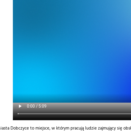
iasta Dobczyce to miejsce, w którym pracują ludzie zajmujący się obs