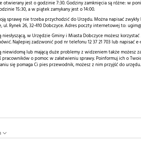
 otwierany jest o godzinie 7:30. Godziny zamknięcia są różne: w pon
dzinie 15:30, a w piątek zamykany jest o 14:00.
oją sprawę nie trzeba przychodzić do Urzędu. Można napisać zwykły li
, ul. Rynek 26, 32-410 Dobczyce. Adres poczty internetowej to: ugim
obą niesłyszącą, w Urzędzie Gminy i Miasta Dobczyce możesz korzysta
mówić. Najlepiej zadzwonić pod nr telefonu 12 37 21 703 lub napisać 
obą niewidomą lub mającą duże problemy z widzeniem także możesz zał
 pracowników o pomoc w załatwieniu sprawy. Poinformuj ich o Twoi
zaniu się pomaga Ci pies przewodnik, możesz z nim przyjść do urzędu.
n