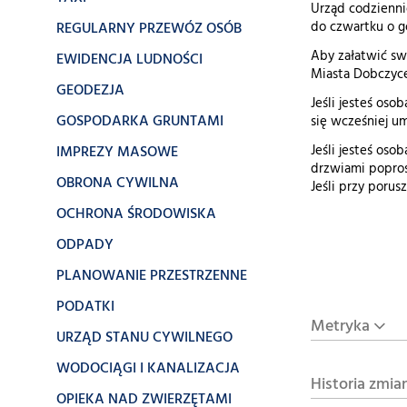
Urząd codziennie
REGULARNY PRZEWÓZ OSÓB
do czwartku o go
Aby załatwić sw
EWIDENCJA LUDNOŚCI
Miasta Dobczyce
GEODEZJA
Jeśli jesteś os
GOSPODARKA GRUNTAMI
się wcześniej u
IMPREZY MASOWE
Jeśli jesteś os
drzwiami poproś
OBRONA CYWILNA
Jeśli przy porus
OCHRONA ŚRODOWISKA
ODPADY
PLANOWANIE PRZESTRZENNE
PODATKI
Metryka
URZĄD STANU CYWILNEGO
WODOCIĄGI I KANALIZACJA
Historia zmia
OPIEKA NAD ZWIERZĘTAMI