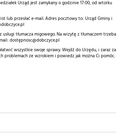
iedziałek Urząd jest zamykany o godzinie 17:00, od wtorku
st lub przesłać e-mail. Adres pocztowy to: Urząd Gminy i
@dobczyce.pl
ć z usługi tłumacza migowego. Na wizytę z tłumaczem trzeba
e-mail: dostępnosc@dobczyce.pl
atwić wszystkie swoje sprawy. Wejdź do Urzędu, i zaraz za
ch problemach ze wzrokiem i powiedz jak można Ci pomóc.