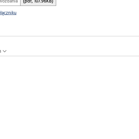
wozdania
(pdf, 107.96KB)
ałączniku
n