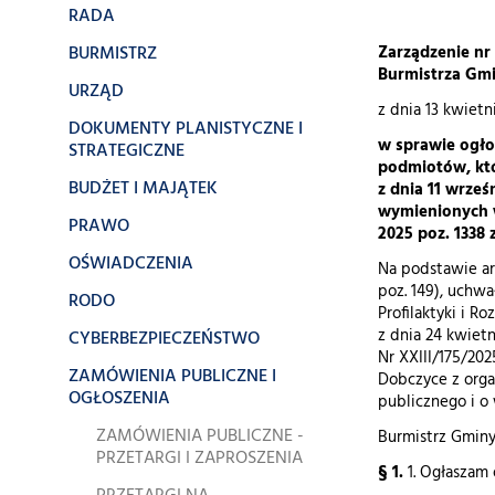
RADA
BURMISTRZ
Zarządzenie nr
Burmistrza Gmi
URZĄD
z dnia 13 kwietni
DOKUMENTY PLANISTYCZNE I
w sprawie ogło
STRATEGICZNE
podmiotów, któ
BUDŻET I MAJĄTEK
z dnia 11 wrześ
wymienionych w 
PRAWO
2025 poz. 1338 
OŚWIADCZENIA
Na podstawie art.
poz. 149), uchw
RODO
Profilaktyki i R
z dnia 24 kwietn
CYBERBEZPIECZEŃSTWO
Nr XXIII/175/20
ZAMÓWIENIA PUBLICZNE I
Dobczyce z orga
OGŁOSZENIA
publicznego i o 
ZAMÓWIENIA PUBLICZNE -
Burmistrz Gminy
PRZETARGI I ZAPROSZENIA
§ 1.
1. Ogłaszam