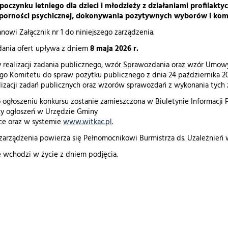
poczynku letniego dla dzieci i młodzieży z działaniami profilak
porności psychicznej, dokonywania pozytywnych wyborów i komp
anowi Załącznik nr 1 do niniejszego zarządzenia.
dania ofert upływa z dniem
8 maja 2026 r.
 realizacji zadania publicznego, wzór Sprawozdania oraz wzór Umow
o Komitetu do spraw pożytku publicznego z dnia 24 października 
izacji zadań publicznych oraz wzorów sprawozdań z wykonania tych zad
o ogłoszeniu konkursu zostanie zamieszczona w Biuletynie Informacji 
cy ogłoszeń w Urzędzie Gminy
ce oraz w systemie
www.witkac.pl
.
arządzenia powierza się Pełnomocnikowi Burmistrza ds. Uzależnień 
 wchodzi w życie z dniem podjęcia.