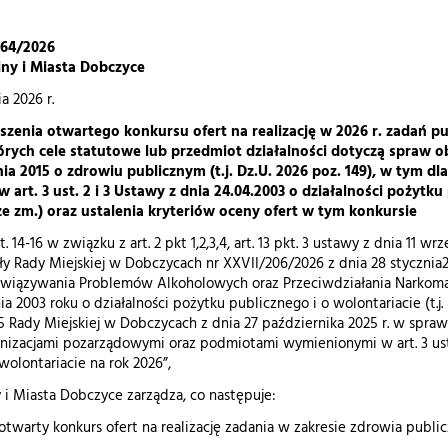
 64/2026
ny i Miasta Dobczyce
a 2026 r.
szenia otwartego konkursu ofert na realizację w 2026 r. zadań pu
rych cele statutowe lub przedmiot działalności dotyczą spraw o
nia 2015 o zdrowiu publicznym (t.j. Dz.U. 2026 poz. 149), w tym
art. 3 ust. 2 i 3 Ustawy z dnia 24.04.2003 o działalności pożytku p
ze zm.) oraz ustalenia kryteriów oceny ofert w tym konkursie
 14-16 w związku z art. 2 pkt 1,2,3,4, art. 13 pkt. 3 ustawy z dnia 11 wr
ały Rady Miejskiej w Dobczycach nr XXVII/206/2026 z dnia 28 styczni
ozwiązywania Problemów Alkoholowych oraz Przeciwdziałania Narkomani
ia 2003 roku o działalności pożytku publicznego i o wolontariacie (t.j.
25 Rady Miejskiej w Dobczycach z dnia 27 października 2025 r. w spr
nizacjami pozarządowymi oraz podmiotami wymienionymi w art. 3 ust.3
wolontariacie na rok 2026”,
 i Miasta Dobczyce zarządza, co następuje:
 otwarty konkurs ofert na realizację zadania w zakresie zdrowia publ