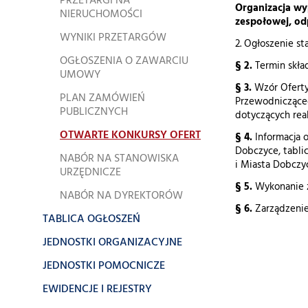
PRZETARGI NA
Organizacja wy
NIERUCHOMOŚCI
zespołowej, od
WYNIKI PRZETARGÓW
2. Ogłoszenie st
OGŁOSZENIA O ZAWARCIU
§ 2.
Termin skła
UMOWY
§ 3.
Wzór Oferty
PLAN ZAMÓWIEŃ
Przewodnicząceg
PUBLICZNYCH
dotyczących real
OTWARTE KONKURSY OFERT
§ 4.
Informacja 
Dobczyce, tabli
NABÓR NA STANOWISKA
i Miasta Dobczy
URZĘDNICZE
§ 5.
Wykonanie z
NABÓR NA DYREKTORÓW
§ 6.
Zarządzenie
TABLICA OGŁOSZEŃ
JEDNOSTKI ORGANIZACYJNE
JEDNOSTKI POMOCNICZE
EWIDENCJE I REJESTRY