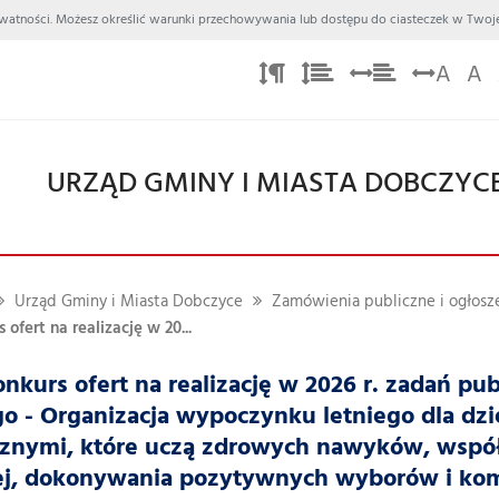
 Prywatności. Możesz określić warunki przechowywania lub dostępu do ciasteczek w Twoje
A
A
URZĄD GMINY I MIASTA DOBCZYC
Urząd Gminy i Miasta Dobczyce
Zamówienia publiczne i ogłosz
ofert na realizację w 20...
nkurs ofert na realizację w 2026 r. zadań pu
o - Organizacja wypoczynku letniego dla dzie
ycznymi, które uczą zdrowych nawyków, wspó
ej, dokonywania pozytywnych wyborów i kom