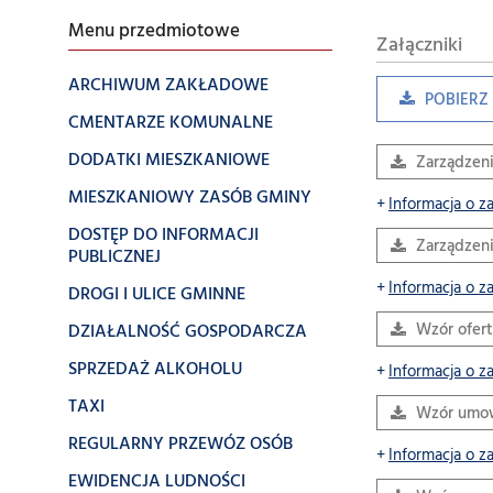
Menu przedmiotowe
Załączniki
ARCHIWUM ZAKŁADOWE
POBIERZ 
CMENTARZE KOMUNALNE
DODATKI MIESZKANIOWE
Zarządzeni
MIESZKANIOWY ZASÓB GMINY
Informacja o z
DOSTĘP DO INFORMACJI
Zarządzeni
PUBLICZNEJ
Informacja o z
DROGI I ULICE GMINNE
DZIAŁALNOŚĆ GOSPODARCZA
Wzór ofert
SPRZEDAŻ ALKOHOLU
Informacja o z
TAXI
Wzór umo
REGULARNY PRZEWÓZ OSÓB
Informacja o z
EWIDENCJA LUDNOŚCI