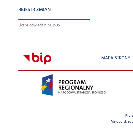
REJESTR ZMIAN
Liczba odwiedzin: 502535
MAPA STRONY
Proj
Małopolskiego