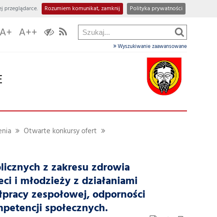
j przeglądarce.
Rozumiem komunikat, zamknij
Polityka prywatności
A+
A++
Wyszukiwanie zaawansowane
E
enia
Otwarte konkursy ofert
blicznych z zakresu zdrowia
ci i młodzieży z działaniami
łpracy zespołowej, odporności
petencji społecznych.