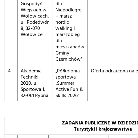
Gospodyń
dla
Wiejskich w
Niepodległej
Wołowicach,
– marsz
ul. Podedwór
nordic
8, 32-070
walking i
Wołowice
marszobieg
dla
mieszkańców
Gminy
Czernichów”
4.
Akademia
„Półkolonia
Oferta odrzucona na e
Techniki
sportowa
2020, ul.
„Summer
Sportowa 1,
Active Fun &
32-061 Rybna
Skills 2026”
ZADANIA PUBLICZNE W DZIEDZI
Turystyki i krajoznawstwa