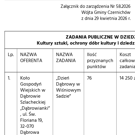
Załącznik do zarządzenia Nr 58.2026
Wójta Gminy Czernichów
z dnia 29 kwietnia 2026 r.
ZADANIA PUBLICZNE W DZIED
Kultury sztuki, ochrony dóbr kultury i dzie
Lp.
NAZWA
NAZWA
Ilość
Koszt
OFERENTA
ZADANIA
przyznanych
całkow
punktów
zadani
1.
Koło
„Dzień
76
14 250 
Gospodyń
Dąbrowy w
Wiejskich w
Wiśniowym
Dąbrowie
Sadzie”
Szlacheckiej
„Dąbrowianki”
, ul. Św.
Floriana 19,
32-070
Dąbrowa