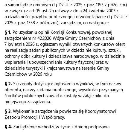
o samorządzie gminnym (t.j. Dz. U. z 2025 r. poz. 1153 z późn. zm.)
w związku z art. 15 ust. 2h ustawy z dnia 24 kwietnia 2003 r.
o działalności pożytku publicznego i o wolontariacie (t.j. Dz. U. z
2025 r. poz. 1338 z późn. zm.), zarządzam, co następuje:
§ 1.
Po uzyskaniu opinii Komisji Konkursowej, powołanej
zarządzeniem nr 42.2026 Wójta Gminy Czernichów z dnia
7 kwietnia 2026 r., ogłaszam wyniki otwartych konkursów ofert
na realizację zadań publicznych w dziedzinie kultury, sztuki,
ochrony dóbr kultury i dziedzictwa narodowego, w dziedzinie
wspierania i upowszechniania kultury fizycznej oraz w
dziedzinie turystyki i krajoznawstwa na terenie Gminy
Czernichów w 2026 roku.
§ 2.
Szczegóły dotyczące ogłoszenia wyników, w tym nazwy
oferenta, nazwy zadania publicznego, wysokości przyznanych
środków publicznych zawarte zostały w załączniku do
niniejszego zarządzenia.
§ 3.
Wykonanie zarządzenia powierza się Koordynatorowi
Zespołu Promocji i Współpracy.
§ 4.
Zarządzenie wchodzi w życie z dniem podpisania.