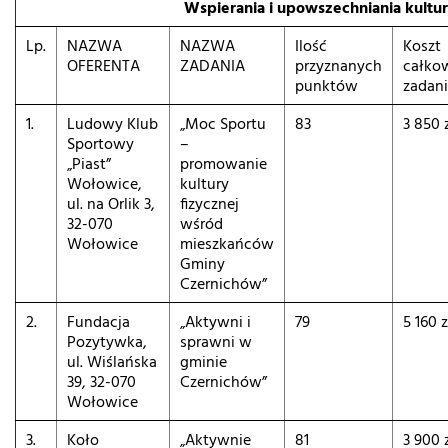
Wspierania i upowszechniania kultur
Lp.
NAZWA
NAZWA
Ilość
Koszt
OFERENTA
ZADANIA
przyznanych
całko
punktów
zadan
1.
Ludowy Klub
„Moc Sportu
83
3 850 
Sportowy
–
„Piast”
promowanie
Wołowice,
kultury
ul. na Orlik 3,
fizycznej
32-070
wśród
Wołowice
mieszkańców
Gminy
Czernichów”
2.
Fundacja
„Aktywni i
79
5 160 z
Pozytywka,
sprawni w
ul. Wiślańska
gminie
39, 32-070
Czernichów”
Wołowice
3.
Koło
„Aktywnie
81
3 900 