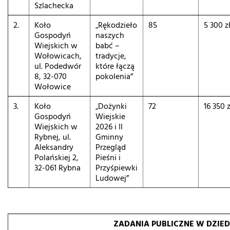
Szlachecka
2.
Koło
„Rękodzieło
85
5 300 z
Gospodyń
naszych
Wiejskich w
babć –
Wołowicach,
tradycje,
ul. Podedwór
które łączą
8, 32-070
pokolenia”
Wołowice
3.
Koło
„Dożynki
72
16 350 z
Gospodyń
Wiejskie
Wiejskich w
2026 i II
Rybnej, ul.
Gminny
Aleksandry
Przegląd
Polańskiej 2,
Pieśni i
32-061 Rybna
Przyśpiewki
Ludowej”
ZADANIA PUBLICZNE W DZIED