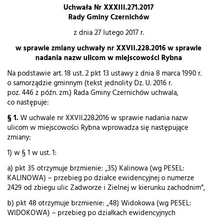
Uchwała Nr XXXIII.271.2017
Rady Gminy Czernichów
z dnia 27 lutego 2017 r.
w sprawie zmiany uchwały nr XXVII.228.2016 w sprawie
nadania nazw ulicom w miejscowości Rybna
Na podstawie art. 18 ust. 2 pkt 13 ustawy z dnia 8 marca 1990 r.
o samorządzie gminnym (tekst jednolity Dz. U. 2016 r.
poz. 446 z późn. zm.) Rada Gminy Czernichów uchwala,
co następuje:
§ 1.
W uchwale nr XXVII.228.2016 w sprawie nadania nazw
ulicom w miejscowości Rybna wprowadza się następujące
zmiany:
1) w § 1 w ust. 1:
a) pkt 35 otrzymuje brzmienie: „35) Kalinowa (wg PESEL:
KALINOWA) – przebieg po działce ewidencyjnej o numerze
2429 od zbiegu ulic Zadworze i Zielnej w kierunku zachodnim”,
b) pkt 48 otrzymuje brzmienie: „48) Widokowa (wg PESEL:
WIDOKOWA) – przebieg po działkach ewidencyjnych