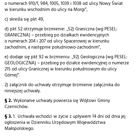
o numerach 910/1, 984, 1005, 1039 i 1038 od ulicy Nowy Świat
w kierunku wschodnim do ulicy na Morgi”,
c) skreśla się pkt 49,
d) pkt 52 otrzymuje brzmienie: „52) Graniczna (wg PESEL:
GRANICZNA) – przebieg po działkach ewidencyjnych
o numerach 204 i 207 od ulicy Spacerowej w kierunku
zachodnim, a następnie południowo-zachodnim”,
e) dodaje się pkt 92 w brzmieniu: „92) Geologiczna (wg PESEL:
GEOLOGICZNA) – przebieg po działce ewidencyjnej o numerze
215 od ulicy Granicznej w kierunku południowym do ulicy
Górnej”.
2) załącznik do uchwały otrzymuje brzmienie załącznika do
niniejszej uchwały.
§ 2.
Wykonanie uchwały powierza się Wójtowi Gminy
Czernichów.
§ 3.
1. Uchwała wchodzi w życie z upływem 14 dni od dnia jej
ogłoszenia w Dzienniku Urzędowym Województwa
Małopolskiego.