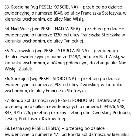
33. Kościelna (wg PESEL: KOŚCIELNA) – przebieg po działce
ewidencyjnej o numerze 1046, od ulicy Franciszka Stefczyka, w
kierunku wschodnim, do ulicy Nad Wisłą.
34. Nad Wisłą (wg PESEL: NAD WISŁĄ) – przebieg po działce
ewidencyjnej o numerze 1230, od ulicy Franciszka Stefczyka w
kierunku wschodnim, do ulicy Tynieckiej.
35. Starowiślna (wg PESEL: STAROWIŚLNA) – przebieg po
działce ewidencyjnej o numerze 1248/1, od ulicy Nad Wisłą, w
kierunku wschodnim, a później północnym, do zbiegu ulic Nad
Wisłą i Zaułek.
36. Spokojna (wg PESEL: SPOKOJNA) – przebieg po działce
ewidencyjnej o numerze 998, od ulicy Dworskiej, w kierunku
wschodnim, do ulicy Franciszka Stefczyka.
37. Rondo Solidarności (wg PESEL: RONDO SOLIDARNOŚCI) –
przebieg po działkach ewidencyjnych o numerach 949/6, 948,
843, 471 i 226, przebieg okrężny – zbieg ulic Dworskiej, Podgórki,
Leśnej, Pod Lasem, Krakowskiej.
38. Leśna (wg PESEL: LEŚNA) – przebieg po działce
ewidencyjnej o numerze 471, od Ronda Solidarności, w kierunku