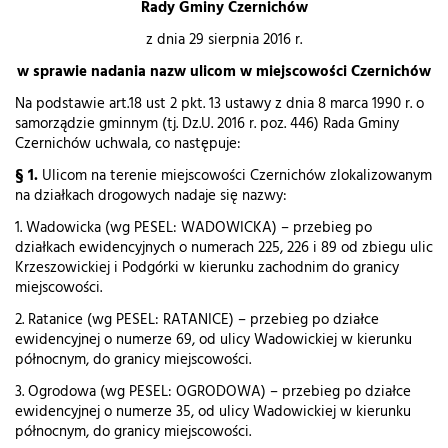
Rady Gminy Czernichów
z dnia 29 sierpnia 2016 r.
w sprawie nadania nazw ulicom w miejscowości Czernichów
Na podstawie art.18 ust 2 pkt. 13 ustawy z dnia 8 marca 1990 r. o
samorządzie gminnym (tj. Dz.U. 2016 r. poz. 446) Rada Gminy
Czernichów uchwala, co następuje:
§ 1.
Ulicom na terenie miejscowości Czernichów zlokalizowanym
na działkach drogowych nadaje się nazwy:
1. Wadowicka (wg PESEL: WADOWICKA) – przebieg po
działkach ewidencyjnych o numerach 225, 226 i 89 od zbiegu ulic
Krzeszowickiej i Podgórki w kierunku zachodnim do granicy
miejscowości.
2. Ratanice (wg PESEL: RATANICE) – przebieg po działce
ewidencyjnej o numerze 69, od ulicy Wadowickiej w kierunku
północnym, do granicy miejscowości.
3. Ogrodowa (wg PESEL: OGRODOWA) – przebieg po działce
ewidencyjnej o numerze 35, od ulicy Wadowickiej w kierunku
północnym, do granicy miejscowości.