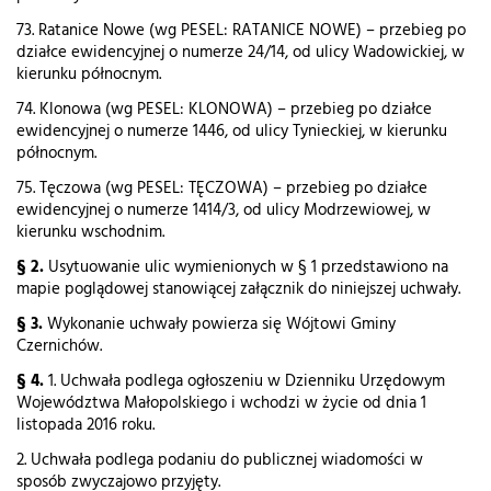
73. Ratanice Nowe (wg PESEL: RATANICE NOWE) – przebieg po
działce ewidencyjnej o numerze 24/14, od ulicy Wadowickiej, w
kierunku północnym.
74. Klonowa (wg PESEL: KLONOWA) – przebieg po działce
ewidencyjnej o numerze 1446, od ulicy Tynieckiej, w kierunku
północnym.
75. Tęczowa (wg PESEL: TĘCZOWA) – przebieg po działce
ewidencyjnej o numerze 1414/3, od ulicy Modrzewiowej, w
kierunku wschodnim.
§ 2.
Usytuowanie ulic wymienionych w § 1 przedstawiono na
mapie poglądowej stanowiącej załącznik do niniejszej uchwały.
§ 3.
Wykonanie uchwały powierza się Wójtowi Gminy
Czernichów.
§ 4.
1. Uchwała podlega ogłoszeniu w Dzienniku Urzędowym
Województwa Małopolskiego i wchodzi w życie od dnia 1
listopada 2016 roku.
2. Uchwała podlega podaniu do publicznej wiadomości w
sposób zwyczajowo przyjęty.