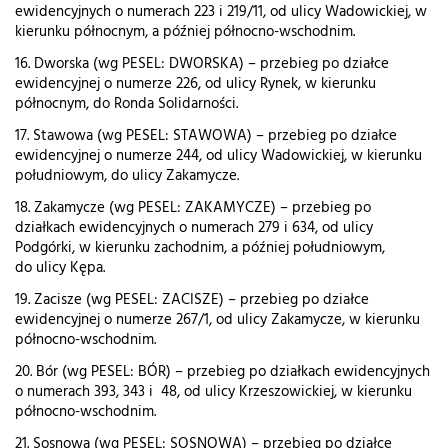
ewidencyjnych o numerach 223 i 219/11, od ulicy Wadowickiej, w
kierunku północnym, a później północno-wschodnim.
16. Dworska (wg PESEL: DWORSKA) – przebieg po działce
ewidencyjnej o numerze 226, od ulicy Rynek, w kierunku
północnym, do Ronda Solidarności.
17. Stawowa (wg PESEL: STAWOWA) – przebieg po działce
ewidencyjnej o numerze 244, od ulicy Wadowickiej, w kierunku
południowym, do ulicy Zakamycze.
18. Zakamycze (wg PESEL: ZAKAMYCZE) – przebieg po
działkach ewidencyjnych o numerach 279 i 634, od ulicy
Podgórki, w kierunku zachodnim, a później południowym,
do ulicy Kępa.
19. Zacisze (wg PESEL: ZACISZE) – przebieg po działce
ewidencyjnej o numerze 267/1, od ulicy Zakamycze, w kierunku
północno-wschodnim.
20. Bór (wg PESEL: BÓR) – przebieg po działkach ewidencyjnych
o numerach 393, 343 i 48, od ulicy Krzeszowickiej, w kierunku
północno-wschodnim.
21. Sosnowa (wg PESEL: SOSNOWA) – przebieg po działce