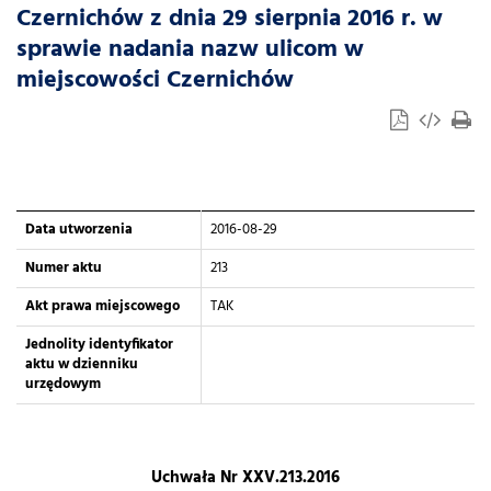
Czernichów z dnia 29 sierpnia 2016 r. w
sprawie nadania nazw ulicom w
miejscowości Czernichów
Data utworzenia
2016-08-29
Numer aktu
213
Akt prawa miejscowego
TAK
Jednolity identyfikator
aktu w dzienniku
urzędowym
Uchwała Nr XXV.213.2016