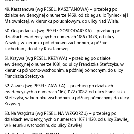
wschodnim.
49. Kasztanowa (wg PESEL: KASZTANOWA) – przebieg po
działce ewidencyjnej o numerze 1469, od zbiegu ulic Tynieckiej i
Malowniczej, w kierunku południowym, do ulicy Nad Wisłą.
50. Gospodarska (wg PESEL: GOSPODARSKA) – przebieg po
działkach ewidencyjnych o numerach 1186 i 1478, od ulicy
Zawiłej, w kierunku południowo-zachodnim, a później
zachodnim, do ulicy Kasztanowej.
51. Krzywa (wg PESEL: KRZYWA) – przebieg po działce
ewidencyjnej o numerze 1081, od ulicy Franciszka Stefczyka, w
kierunku północno-wschodnim, a później północnym, do ulicy
Franciszka Stefczyka.
52. Zawiła (wg PESEL: ZAWIŁA) – przebieg po działkach
ewidencyjnych o numerach 1167, 1172 i 1082, od ulicy Franciszka
Stefczyka, w kierunku wschodnim, a później północnym, do ulicy
Krzywej.
53. Na Wzgórzu (wg PESEL: NA WZGÓRZU) – przebieg po
działkach ewidencyjnych o numerach 1167 i 1120, od ulicy Zawiłej,
w kierunku wschodnim, do ulicy Zawiłej.