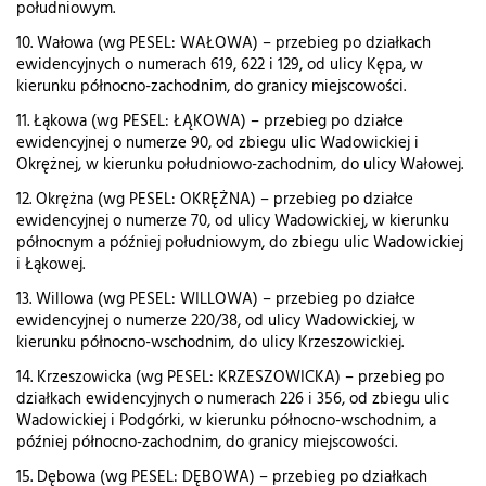
południowym.
10. Wałowa (wg PESEL: WAŁOWA) – przebieg po działkach
ewidencyjnych o numerach 619, 622 i 129, od ulicy Kępa, w
kierunku północno-zachodnim, do granicy miejscowości.
11. Łąkowa (wg PESEL: ŁĄKOWA) – przebieg po działce
ewidencyjnej o numerze 90, od zbiegu ulic Wadowickiej i
Okrężnej, w kierunku południowo-zachodnim, do ulicy Wałowej.
12. Okrężna (wg PESEL: OKRĘŻNA) – przebieg po działce
ewidencyjnej o numerze 70, od ulicy Wadowickiej, w kierunku
północnym a później południowym, do zbiegu ulic Wadowickiej
i Łąkowej.
13. Willowa (wg PESEL: WILLOWA) – przebieg po działce
ewidencyjnej o numerze 220/38, od ulicy Wadowickiej, w
kierunku północno-wschodnim, do ulicy Krzeszowickiej.
14. Krzeszowicka (wg PESEL: KRZESZOWICKA) – przebieg po
działkach ewidencyjnych o numerach 226 i 356, od zbiegu ulic
Wadowickiej i Podgórki, w kierunku północno-wschodnim, a
później północno-zachodnim, do granicy miejscowości.
15. Dębowa (wg PESEL: DĘBOWA) – przebieg po działkach