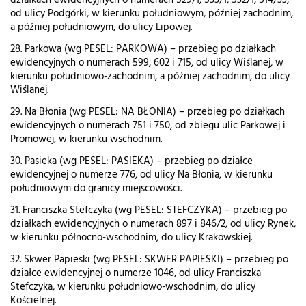
działkach ewidencyjnych o numerach 529/1, 533/1, 532/1, 514/33,
od ulicy Podgórki, w kierunku południowym, później zachodnim,
a później południowym, do ulicy Lipowej.
28. Parkowa (wg PESEL: PARKOWA) – przebieg po działkach
ewidencyjnych o numerach 599, 602 i 715, od ulicy Wiślanej, w
kierunku południowo-zachodnim, a później zachodnim, do ulicy
Wiślanej.
29. Na Błonia (wg PESEL: NA BŁONIA) – przebieg po działkach
ewidencyjnych o numerach 751 i 750, od zbiegu ulic Parkowej i
Promowej, w kierunku wschodnim.
30. Pasieka (wg PESEL: PASIEKA) – przebieg po działce
ewidencyjnej o numerze 776, od ulicy Na Błonia, w kierunku
południowym do granicy miejscowości.
31. Franciszka Stefczyka (wg PESEL: STEFCZYKA) – przebieg po
działkach ewidencyjnych o numerach 897 i 846/2, od ulicy Rynek,
w kierunku północno-wschodnim, do ulicy Krakowskiej.
32. Skwer Papieski (wg PESEL: SKWER PAPIESKI) – przebieg po
działce ewidencyjnej o numerze 1046, od ulicy Franciszka
Stefczyka, w kierunku południowo-wschodnim, do ulicy
Kościelnej.