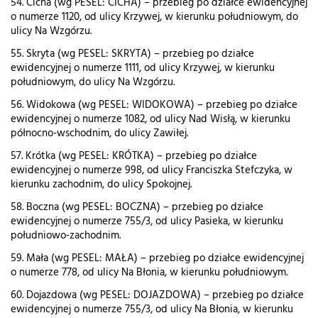
54. Cicha (wg PESEL: CICHA) – przebieg po działce ewidencyjnej
o numerze 1120, od ulicy Krzywej, w kierunku południowym, do
ulicy Na Wzgórzu.
55. Skryta (wg PESEL: SKRYTA) – przebieg po działce
ewidencyjnej o numerze 1111, od ulicy Krzywej, w kierunku
południowym, do ulicy Na Wzgórzu.
56. Widokowa (wg PESEL: WIDOKOWA) – przebieg po działce
ewidencyjnej o numerze 1082, od ulicy Nad Wisłą, w kierunku
północno-wschodnim, do ulicy Zawiłej.
57. Krótka (wg PESEL: KRÓTKA) – przebieg po działce
ewidencyjnej o numerze 998, od ulicy Franciszka Stefczyka, w
kierunku zachodnim, do ulicy Spokojnej.
58. Boczna (wg PESEL: BOCZNA) – przebieg po działce
ewidencyjnej o numerze 755/3, od ulicy Pasieka, w kierunku
południowo-zachodnim.
59. Mała (wg PESEL: MAŁA) – przebieg po działce ewidencyjnej
o numerze 778, od ulicy Na Błonia, w kierunku południowym.
60. Dojazdowa (wg PESEL: DOJAZDOWA) – przebieg po działce
ewidencyjnej o numerze 755/3, od ulicy Na Błonia, w kierunku