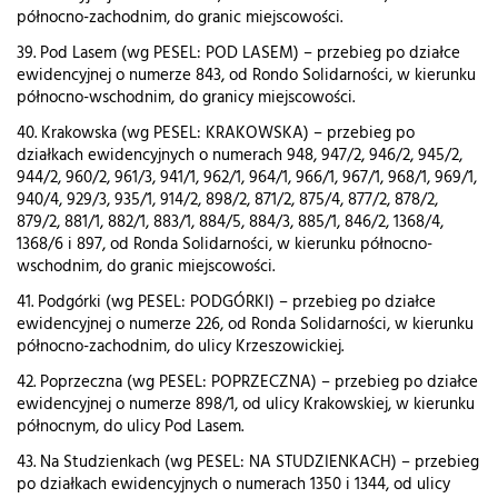
północno-zachodnim, do granic miejscowości.
39. Pod Lasem (wg PESEL: POD LASEM) – przebieg po działce
ewidencyjnej o numerze 843, od Rondo Solidarności, w kierunku
północno-wschodnim, do granicy miejscowości.
40. Krakowska (wg PESEL: KRAKOWSKA) – przebieg po
działkach ewidencyjnych o numerach 948, 947/2, 946/2, 945/2,
944/2, 960/2, 961/3, 941/1, 962/1, 964/1, 966/1, 967/1, 968/1, 969/1,
940/4, 929/3, 935/1, 914/2, 898/2, 871/2, 875/4, 877/2, 878/2,
879/2, 881/1, 882/1, 883/1, 884/5, 884/3, 885/1, 846/2, 1368/4,
1368/6 i 897, od Ronda Solidarności, w kierunku północno-
wschodnim, do granic miejscowości.
41. Podgórki (wg PESEL: PODGÓRKI) – przebieg po działce
ewidencyjnej o numerze 226, od Ronda Solidarności, w kierunku
północno-zachodnim, do ulicy Krzeszowickiej.
42. Poprzeczna (wg PESEL: POPRZECZNA) – przebieg po działce
ewidencyjnej o numerze 898/1, od ulicy Krakowskiej, w kierunku
północnym, do ulicy Pod Lasem.
43. Na Studzienkach (wg PESEL: NA STUDZIENKACH) – przebieg
po działkach ewidencyjnych o numerach 1350 i 1344, od ulicy