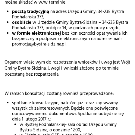
można składać w w/w terminie:
pocztą tradycyjną
na adres Urzędu Gminy: 34-235 Bystra
Podhalańska 373,
osobiście
w Urzędzie Gminy Bystra-Sidzina – 34-235 Bystra
Podhalańska 373, pokój nr 14, w godzinach pracy urzędu,
w formie elektronicznej
bez konieczności opatrywania ich
bezpiecznym podpisem elektronicznym na adres e-mail:
promocja@bystra-sidzina.pl.
Organem właściwym do rozpatrzenia wniosków i uwag jest Wójt
Gminy Bystra-Sidzina. Uwagi i wnioski złożone po terminie
pozostaną bez rozpatrzenia.
W ramach konsultacji zostaną również przeprowadzone:
spotkanie konsultacyjne, na które już teraz zapraszamy
wszystkich zainteresowanych. Będzie one poświęcone
opracowywanemu dokumentowi. Spotkanie odbędzie się
dnia 1 lutego 2017 r.:
w Bystrej Podhalańskiej- sala obrad Urzędu Gminy
Bystra-Sidzina, o godzinie 12.00,