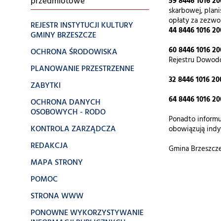
przedmiotowe
59 8446 1016 20
skarbowej, plani
opłaty za zezwo
REJESTR INSTYTUCJI KULTURY
44 8446 1016 20
GMINY BRZESZCZE
60 8446 1016 20
OCHRONA ŚRODOWISKA
Rejestru Dowod
PLANOWANIE PRZESTRZENNE
32 8446 1016 20
ZABYTKI
64 8446 1016 20
OCHRONA DANYCH
OSOBOWYCH - RODO
Ponadto informu
KONTROLA ZARZĄDCZA
obowiązują indy
REDAKCJA
Gmina Brzeszcze
MAPA STRONY
POMOC
STRONA WWW
PONOWNE WYKORZYSTYWANIE