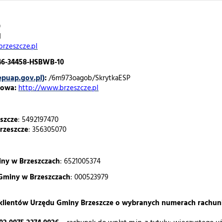
0
1
rzeszcze.pl
246-34458-HSBWB-10
epuap.gov.pl)
:
/6m973oagob/SkrytkaESP
towa:
http://www.brzeszcze.pl
szcze
: 5492197470
rzeszcze
: 356305070
ny w Brzeszczach
: 6521005374
Gminy w Brzeszczach
: 000523979
a klientów Urzędu Gminy Brzeszcze o wybranych numerach rach