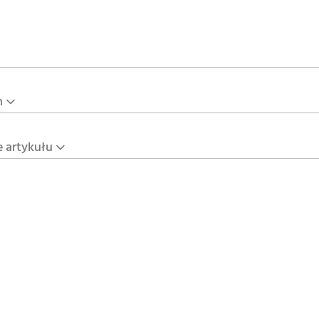
n
e artykułu