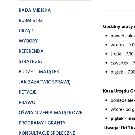
RADA MIEJSKA
BURMISTRZ
Godziny pracy 
URZĄD
poniedziałek 
WYBORY
wtorek – 7.0
REFERENDA
środa – 7.00 
STRATEGIA
czwartek – 7
BUDŻET I MAJĄTEK
piątek – 7.00
JAK ZAŁATWIĆ SPRAWĘ
Kasa Urzędu Gm
PETYCJE
poniedziałek
PRAWO
wtorek od go
OŚWIADCZENIA MAJĄTKOWE
piątek - ni
PROGRAMY I GRANTY
Uwaga!
Od 1 k
KONSULTACJE SPOŁECZNE