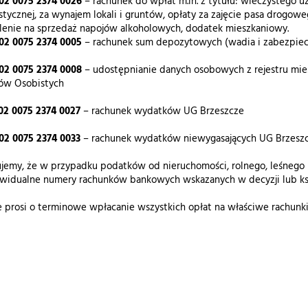
02 0075 2374 0026
– rachunek do wpłat m.in. z tytułu: wieczystego u
stycznej, za wynajem lokali i gruntów, opłaty za zajęcie pasa drogowe
lenie na sprzedaż napojów alkoholowych, dodatek mieszkaniowy.
02 0075 2374 0005
– rachunek sum depozytowych (wadia i zabezpie
02 0075 2374 0008
– udostępnianie danych osobowych z rejestru mie
ów Osobistych
02 0075 2374 0027
– rachunek wydatków UG Brzeszcze
02 0075 2374 0033
– rachunek wydatków niewygasających UG Brzesz
jemy, że w przypadku podatków od nieruchomości, rolnego, leśnego 
widualne numery rachunków bankowych wskazanych w decyzji lub ksi
 prosi o terminowe wpłacanie wszystkich opłat na właściwe rachunk