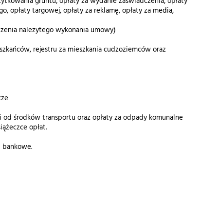
żytkowania gruntu, opłaty za wydanie zaświadczenia, opłaty
go, opłaty targowej, opłaty za reklamę, opłaty za media,
czenia należytego wykonania umowy)
szkańców, rejestru za mieszkania cudzoziemców oraz
cze
i od środków transportu oraz opłaty za odpady komunalne
ążeczce opłat.
i bankowe.