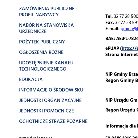
ZAMÓWIENIA PUBLICZNE -
PROFIL NABYWCY
Tel.
32 77 28 50
Fax.
32 77 28 59
NABÓR NA STANOWISKA
E-mail:
gmina@b
URZĘDNICZE
BAE: AE:PL-78
POŻYTEK PUBLICZNY
ePUAP (
http://
OGŁOSZENIA RÓŻNE
Strona interne
UDOSTĘPNIENIE KANAŁU
TECHNOLOGICZNEGO
NIP Gminy Brze
EDUKACJA
Regon Gminy B
INFORMACJE O ŚRODOWISKU
JEDNOSTKI ORGANIZACYJNE
NIP Urzędu Gmi
Regon Urzędu 
JEDNOSTKI POMOCNICZE
OCHOTNICZE STRAŻE POŻARNE
Informacja dl