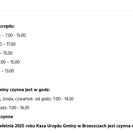
urzędu:
– 7.00 - 15.00
0 – 17.00
– 15.00
.00 – 15.00
 – 13.00
iny czynna jest w godz:
, środa, czwartek: od godz: 7.00 - 14.30
dz: 7.00 - 16.30
eczynne
wietnia 2025 roku Kasa Urzędu Gminy w Brzeszczach jest czynna