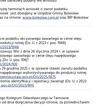
unek bankowy podany we wniosku.
wyżej terminach wniosek o zwrot podatku
osek jest dostępny w Urzędzie Gminy Bolesław
az na stronie:
www.boleslaw.com.pl
oraz BIP Bolesław
rocie podatku akcyzowego zawartego w cenie oleju
kcji rolnej (Dz. U. z 2023 r. poz. 1948)
U/2023/1948
ozwoju Wsi z dnia 26 stycznia 2024 r. w sprawie
yzowego zawartego w cenie oleju napędowego
(Dz. U. poz. 106)”
U/2024/106
 29 grudnia 2025 r. w sprawie stawki zwrotu podatku
 napędowego wykorzystywanego do produkcji rolnej
ziennikustaw.gov.pl/DU/2025/1875
emie identyfikacji i rejestracji zwierząt (Dz. U. z 2023
.gov.pl/DU/2023/1815
ego Kolegium Odwoławczego w Tarnowie.
i od dnia doręczenia decyzji stronie, za pośrednictwem