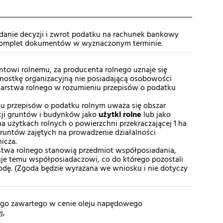
danie decyzji i zwrot podatku na rachunek bankowy
 komplet dokumentów w wyznaczonym terminie.
ntowi rolnemu, za producenta rolnego uznaje się
dnostkę organizacyjną nie posiadającą osobowości
arstwa rolnego w rozumieniu przepisów o podatku
iu przepisów o podatku rolnym uważa się obszar
ji gruntów i budynków jako
użytki rolne
lub jako
a użytkach rolnych o powierzchni przekraczającej 1 ha
 gruntów zajętych na prowadzenie działalności
nicza.
stwa rolnego stanowią przedmiot współposiadania,
e temu współposiadaczowi, co do którego pozostali
odę. (Zgoda będzie wyrażana we wniosku i nie dotyczy
go zawartego w cenie oleju napędowego
j,