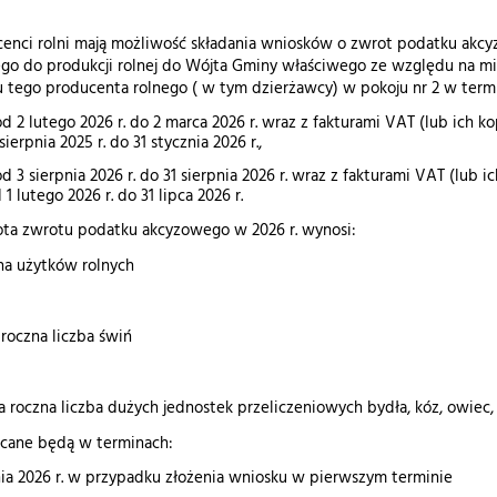
cenci rolni mają możliwość składania wniosków o zwrot podatku ak
o do produkcji rolnej do Wójta Gminy właściwego ze względu na mi
 tego producenta rolnego ( w tym dzierżawcy) w pokoju nr 2 w term
od 2 lutego 2026 r. do 2 marca 2026 r. wraz z fakturami VAT (lub ic
sierpnia 2025 r. do 31 stycznia 2026 r.,
d 3 sierpnia 2026 r. do 31 sierpnia 2026 r. wraz z fakturami VAT (l
1 lutego 2026 r. do 31 lipca 2026 r.
ta zwrotu podatku akcyzowego w 2026 r. wynosi:
ć ha użytków rolnych
a roczna liczba świń
ia roczna liczba dużych jednostek przeliczeniowych bydła, kóz, owiec,
acane będą w terminach:
nia 2026 r. w przypadku złożenia wniosku w pierwszym terminie