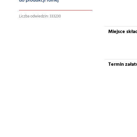
do produkcji rolnej
Liczba odwiedzin: 333230
Miejsce skł
Termin załat