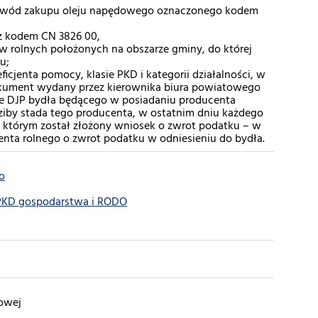
 dowód zakupu oleju napędowego oznaczonego kodem
az kodem CN 3826 00,
 rolnych położonych na obszarze gminy, do której
ku;
icjenta pomocy, klasie PKD i kategorii działalności, w
okument wydany przez kierownika biura powiatowego
bie DJP bydła będącego w posiadaniu producenta
dziby stada tego producenta, w ostatnim dniu każdego
w którym został złożony wniosek o zwrot podatku – w
enta rolnego o zwrot podatku w odniesieniu do bydła.
o
 PKD gospodarstwa i RODO
owej