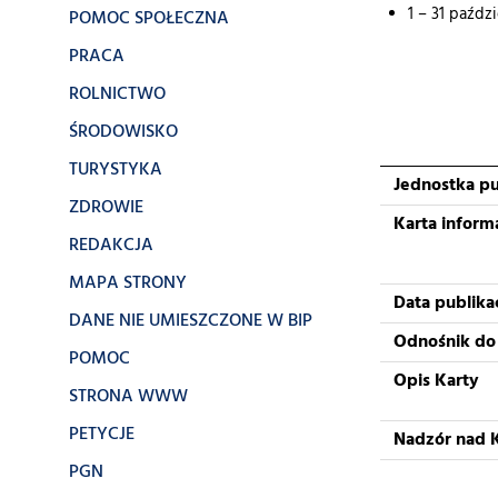
1 – 31 paźdz
POMOC SPOŁECZNA
PRACA
ROLNICTWO
ŚRODOWISKO
TURYSTYKA
Jednostka pu
ZDROWIE
Karta inform
REDAKCJA
MAPA STRONY
Data publikac
DANE NIE UMIESZCZONE W BIP
Odnośnik do
POMOC
Opis Karty
STRONA WWW
PETYCJE
Nadzór nad 
PGN