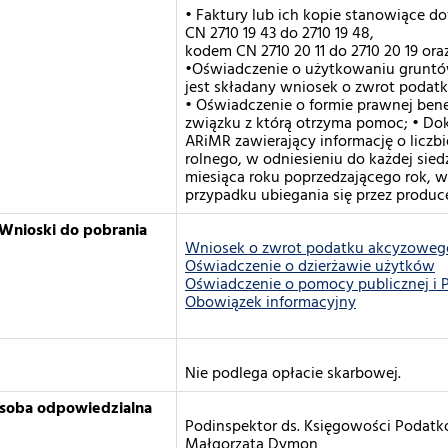
• Faktury lub ich kopie stanowiące
CN 2710 19 43 do 2710 19 48,
kodem CN 2710 20 11 do 2710 20 19 or
•Oświadczenie o użytkowaniu gruntów
jest składany wniosek o zwrot podat
• Oświadczenie o formie prawnej benef
związku z którą otrzyma pomoc; • D
ARiMR zawierający informację o licz
rolnego, w odniesieniu do każdej sie
miesiąca roku poprzedzającego rok, 
przypadku ubiegania się przez produc
Wnioski do pobrania
Wniosek o zwrot podatku akcyzoweg
Oświadczenie o dzierżawie użytków
Oświadczenie o pomocy publicznej i
Obowiązek informacyjny
Nie podlega opłacie skarbowej.
osoba odpowiedzialna
Podinspektor ds. Księgowości Podatk
Małgorzata Dymon