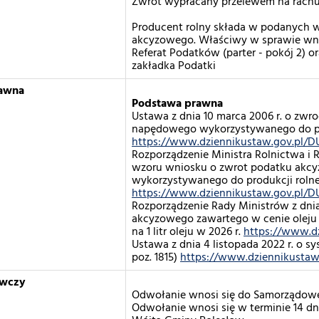
Zwrot wypłacany przelewem na rach
Producent rolny składa w podanych 
akcyzowego. Właściwy w sprawie wni
Referat Podatków (parter - pokój 2) or
zakładka Podatki
awna
Podstawa prawna
Ustawa z dnia 10 marca 2006 r. o zw
napędowego wykorzystywanego do produ
https://www.dziennikustaw.gov.pl/D
Rozporządzenie Ministra Rolnictwa i R
wzoru wniosku o zwrot podatku akc
wykorzystywanego do produkcji rolnej 
https://www.dziennikustaw.gov.pl/D
Rozporządzenie Rady Ministrów z dnia
akcyzowego zawartego w cenie oleju
na 1 litr oleju w 2026 r.
https://www.d
Ustawa z dnia 4 listopada 2022 r. o syst
poz. 1815)
https://www.dziennikustaw
awczy
Odwołanie wnosi się do Samorządow
Odwołanie wnosi się w terminie 14 dn