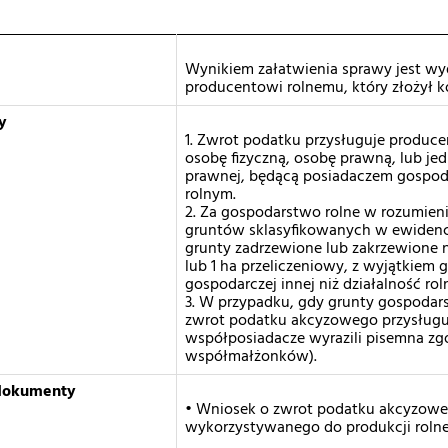
Wynikiem załatwienia sprawy jest wy
producentowi rolnemu, który złożył
y
1. Zwrot podatku przysługuje produce
osobę fizyczną, osobę prawną, lub je
prawnej, będącą posiadaczem gospod
rolnym.
2. Za gospodarstwo rolne w rozumien
gruntów sklasyfikowanych w ewidenc
grunty zadrzewione lub zakrzewione n
lub 1 ha przeliczeniowy, z wyjątkiem
gospodarczej innej niż działalność rol
3. W przypadku, gdy grunty gospodar
zwrot podatku akcyzowego przysługuj
współposiadacze wyrazili pisemna zg
współmałżonków).
dokumenty
• Wniosek o zwrot podatku akcyzowe
wykorzystywanego do produkcji rolne