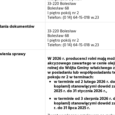
33-220 Bolesław
Bolesław 68
I piętro pokój nr 2
Telefon: (0 14) 64-15-018 w.23
adania dokumentów
33-220 Bolesław
Bolesław 68
I piętro pokój nr 2
Telefon: (0 14) 64-15-018 w.23
wienia sprawy
W 2026 r. producenci rolni mają mo
akcyzowego zawartego w cenie ole
rolnej do Wójta Gminy właściwego 
w posiadaniu lub współposiadaniu t
pokoju nr 2 w terminach:
w terminie od 2 lutego 2026 r. do
kopiami) stanowiącymi dowód za
2025 r. do 31 stycznia 2026 r.,
w terminie od 3 sierpnia 2026 r. 
kopiami) stanowiącymi dowód za
r. do 31 lipca 2025 r.