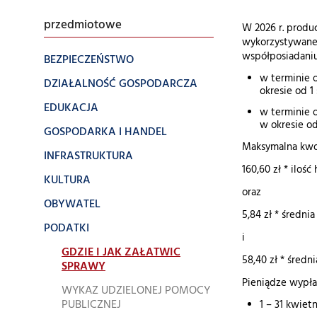
przedmiotowe
W 2026 r. produ
wykorzystywaneg
współposiadaniu
BEZPIECZEŃSTWO
w terminie 
DZIAŁALNOŚĆ GOSPODARCZA
okresie od 1 
EDUKACJA
w terminie o
w okresie od 
GOSPODARKA I HANDEL
Maksymalna kwo
INFRASTRUKTURA
160,60 zł * iloś
KULTURA
oraz
OBYWATEL
5,84 zł * średni
PODATKI
i
GDZIE I JAK ZAŁATWIC
58,40 zł * średn
SPRAWY
Pieniądze wypł
WYKAZ UDZIELONEJ POMOCY
PUBLICZNEJ
1 – 31 kwiet