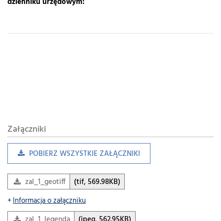
dzienniku urzędowym:
Załączniki
POBIERZ WSZYSTKIE ZAŁĄCZNIKI
zal_1_geotiff
(tif, 569.98KB)
Informacja o załączniku
zal_1_legenda
(jpeg, 562.95KB)