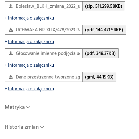
Bolesław_BLKH_zmiana_2022_uchwala_zal_nr_1_graf_geotif.
(zip, 511,299.58KB)
Informacja o załączniku
UCHWAŁA NR XLIX/478/2023 RADY GMINY BOLESŁAW z dni
(pdf, 144,471.54KB)
Informacja o załączniku
Głosowanie imienne podjęcia uchwały
(pdf, 348.37KB)
Informacja o załączniku
Dane przestrzenne tworzone zgodnie z art.67a ustawy o…
(gml, 44.15KB)
Informacja o załączniku
Metryka
Historia zmian