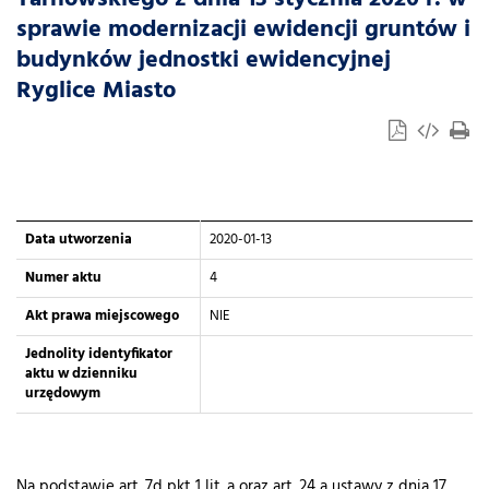
sprawie modernizacji ewidencji gruntów i
budynków jednostki ewidencyjnej
Ryglice Miasto
Data utworzenia
2020-01-13
Numer aktu
4
Akt prawa miejscowego
NIE
Jednolity identyfikator
aktu w dzienniku
urzędowym
Na podstawie art. 7d pkt 1 lit. a oraz art. 24 a ustawy z dnia 17