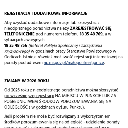
REJESTRACJA I DODATKOWE INFORMACJE
Aby uzyskać dodatkowe informacje lub skorzystać z
nieodpłatnego poradnictwa należy
ZAREJESTROWAĆ SIĘ
TELEFONICZNIE
pod numerem telefonu
18 35 48 769,
a w
sytuacjach awaryjnych
18 35 48 756
(Referat Polityki Społecznej i Zarządzania
Kryzysowego)
w godzinach pracy Starostwa Powiatowego w
Gorlicach. Istnieje również możliwość rejestracji internetowej na
porady pod adresem
np.ms.gov.pl/małopolskie/gorlice
.
ZMIANY W 2026 ROKU
Od 2026 roku z nieodpłatnego poradnictwa można skorzystać
po wcześniejszej rejestracji
NA MIEJSCU W PUNKCIE LUB ZA
POŚREDNICTWEM ŚRODKÓW POROZUMIEWANIA SIĘ NA
ODLEGŁOŚĆ ( w godzinach dyżuru Punktu).
Jeśli problem nie może być rozwiązany z wykorzystaniem
środków porozumiewania się na odległość - udzielenie porady