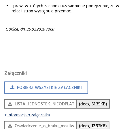
spraw, w których zachodzi uzasadnione podejrzenie, że w
relacji stron występuje przemoc.
Gorlice, dn. 26.02.2026 roku
Załączniki
POBIERZ WSZYSTKIE ZAŁĄCZNIKI
LISTA_JEDNOSTEK_NIEODPLATNEGO_PORADNICTWA_W_P
(docx, 51.35KB)
Informacja o załączniku
Oswiadczenie_o_braku_mozliwosci_poniesienia_kosztow_w
(docx, 12.92KB)