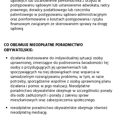
sądowych lub ustanowienie pełnomocnika z urzędu w
postępowaniu sądowym lub ustanowienie adwokata, radcy
prawnego, doradcy podatkowego lub rzecznika
patentowego w postępowaniu sądowo-administracyjnym
oraz poinformowanie o kosztach postępowania i ryzyku
finansowym związanym ze skierowaniem sprawy na drogę
sądową
CO OBEJMUJE NIEODPŁATNE PORADNICTWO
OBYWATELSKIE:
działania dostosowane do indywidualnej sytuacji osoby
uprawnionej, zmierzające do podniesienia świadomości tej
osoby o przysługujących jej uprawnieniach lub
spoczywających na niej obowiązkach oraz wsparcia w
samodzielnym rozwiązywaniu problemu, w tym, w razie
potrzeby, sporządzenie wspólnie z osobą uprawnioną planu
działania i pomoc w jego realizacji. Nieodpłatne
poradnictwo obywatelskie obejmuje w szczególności porady
dla osób zadłużonych i porady z zakresu spraw
mieszkaniowych oraz zabezpieczenia społecznego.
nieodpłatne poradnictwo obywatelskie obejmuje również
nieodpłatną mediację.