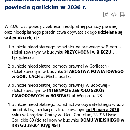
powiecie gorlickim w 2026 r.
W 2026 roku porady z zakresu nieodpłatnej pomocy prawnej
oraz nieodpłatnego poradnictwa obywatelskiego
udzielane są
w 4 punktach, tj.:
punkcie nieodpłatnego poradnictwa prawnego w Bieczu -
zlokalizowanym w budynku
PRZYCHODNI w BIECZU
ul.
Tysiąclecia 3,
punkcie nieodpłatnej pomocy prawnej w Gorlicach -
zlokalizowanym w budynku
STAROSTWA POWIATOWEGO
w GORLICACH
ul. Michalusa 18,
punkcie nieodpłatnej pomocy prawnej w Bobowej -
zlokalizowanym w
INTERNACIE ZESPOŁU SZKÓŁ
ZAWODOWYCH w BOBOWEJ
ul. Węgierska 28,
punkcie nieodpłatnego poradnictwa obywatelskiego wraz z
nieodpłatną mediacją - zlokalizowanym
od 9 marca 2026
roku
w Urzędzie Gminy w Uściu Gorlickim, 38-315 Uscie
Gorlickie 80 (do tej pory w budynku
DOMU WIEJSKIEGO w
KRYGU 38-304 Kryg 454)