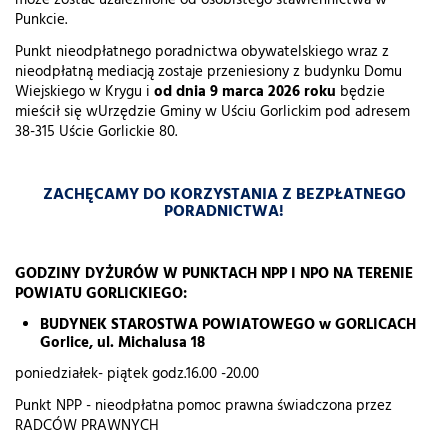
może zostać uzależnione od osobistego stawiennictwa w
Punkcie.
Punkt nieodpłatnego poradnictwa obywatelskiego wraz z
nieodpłatną mediacją zostaje przeniesiony z budynku Domu
Wiejskiego w Krygu i
od dnia 9 marca 2026 roku
będzie
mieścił się wUrzędzie Gminy w Uściu Gorlickim pod adresem
38-315 Uście Gorlickie 80.
ZACHĘCAMY DO KORZYSTANIA Z BEZPŁATNEGO
PORADNICTWA!
GODZINY DYŻURÓW W PUNKTACH NPP I NPO NA TERENIE
POWIATU GORLICKIEGO:
BUDYNEK STAROSTWA POWIATOWEGO w GORLICACH
Gorlice, ul. Michalusa 18
poniedziałek- piątek godz.16.00 -20.00
Punkt NPP - nieodpłatna pomoc prawna świadczona przez
RADCÓW PRAWNYCH