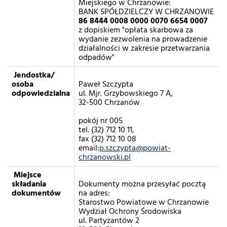
Miejskiego w Chrzanowie:
BANK SPÓŁDZIELCZY W CHRZANOWIE
86 8444 0008 0000 0070 6654 0007
z dopiskiem "opłata skarbowa za
wydanie zezwolenia na prowadzenie
działalności w zakresie przetwarzania
odpadów"
Jendostka/
osoba
Paweł Szczypta
odpowiedzialna
ul. Mjr. Grzybowskiego 7 A,
32-500 Chrzanów
pokój nr 005
tel. (32) 712 10 11,
fax (32) 712 10 08
email:
p.szczypta@powiat-
chrzanowski.pl
Miejsce
składania
Dokumenty można przesyłać pocztą
dokumentów
na adres:
Starostwo Powiatowe w Chrzanowie
Wydział Ochrony Środowiska
ul. Partyzantów 2