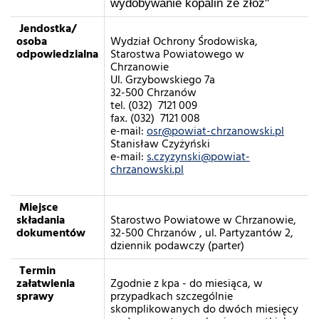
wydobywanie kopalin ze złóż"
Jendostka/
osoba
Wydział Ochrony Środowiska,
odpowiedzialna
Starostwa Powiatowego w
Chrzanowie
Ul. Grzybowskiego 7a
32-500 Chrzanów
tel. (032) 7121 009
fax. (032) 7121 008
e-mail:
osr@powiat-chrzanowski.pl
Stanisław Czyżyński
e-mail:
s.czyzynski@powiat-
chrzanowski.pl
Miejsce
składania
Starostwo Powiatowe w Chrzanowie,
dokumentów
32-500 Chrzanów , ul. Partyzantów 2,
dziennik podawczy (parter)
Termin
załatwienia
Zgodnie z kpa - do miesiąca, w
sprawy
przypadkach szczególnie
skomplikowanych do dwóch miesięcy