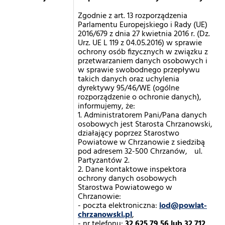
Zgodnie z art. 13 rozporządzenia
Parlamentu Europejskiego i Rady (UE)
2016/679 z dnia 27 kwietnia 2016 r. (Dz.
Urz. UE L 119 z 04.05.2016) w sprawie
ochrony osób fizycznych w związku z
przetwarzaniem danych osobowych i
w sprawie swobodnego przepływu
takich danych oraz uchylenia
dyrektywy 95/46/WE (ogólne
rozporządzenie o ochronie danych),
informujemy, że:
1. Administratorem Pani/Pana danych
osobowych jest Starosta Chrzanowski,
działający poprzez Starostwo
Powiatowe w Chrzanowie z siedzibą
pod adresem 32-500 Chrzanów, ul.
Partyzantów 2.
2. Dane kontaktowe inspektora
ochrony danych osobowych
Starostwa Powiatowego w
Chrzanowie:
- poczta elektroniczna:
iod@powiat-
chrzanowski.pl
,
- nr telefonu:
32 625 79 56 lub 32 712