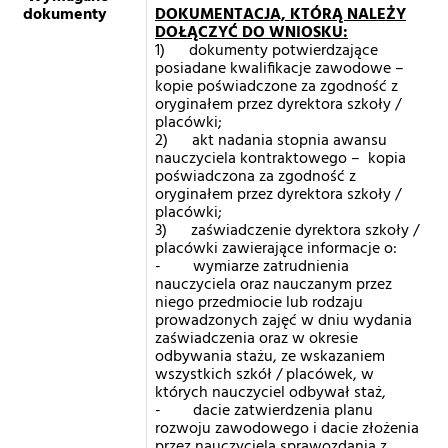
dokumenty
DOKUMENTACJA, KTÓRĄ NALEŻY
DOŁĄCZYĆ DO WNIOSKU:
1) dokumenty potwierdzające
posiadane kwalifikacje zawodowe –
kopie poświadczone za zgodność z
oryginałem przez dyrektora szkoły /
placówki;
2) akt nadania stopnia awansu
nauczyciela kontraktowego – kopia
poświadczona za zgodność z
oryginałem przez dyrektora szkoły /
placówki;
3) zaświadczenie dyrektora szkoły /
placówki zawierające informacje o:
- wymiarze zatrudnienia
nauczyciela oraz nauczanym przez
niego przedmiocie lub rodzaju
prowadzonych zajęć w dniu wydania
zaświadczenia oraz w okresie
odbywania stażu, ze wskazaniem
wszystkich szkół / placówek, w
których nauczyciel odbywał staż,
- dacie zatwierdzenia planu
rozwoju zawodowego i dacie złożenia
przez nauczyciela sprawozdania z