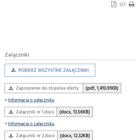
Załączniki
POBIERZ WSZYSTKIE ZAŁĄCZNIKI
Szukaj
w
dziale
Zaproszenie do złożenia oferty cenowej.pdf
(pdf, 1,410.91KB)
Informacja o załączniku
Załącznik nr 1.docx
(docx, 13.56KB)
Informacja o załączniku
Załącznik nr 2.docx
(docx, 12.32KB)