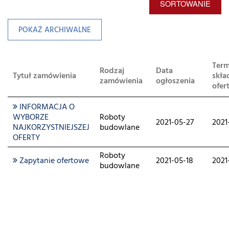
SORTOWANIE
POKAŻ ARCHIWALNE
Term
Rodzaj
Data
Tytuł zamówienia
skła
zamówienia
ogłoszenia
ofer
INFORMACJA O
WYBORZE
Roboty
2021-05-27
2021
NAJKORZYSTNIEJSZEJ
budowlane
OFERTY
Roboty
Zapytanie ofertowe
2021-05-18
2021
budowlane