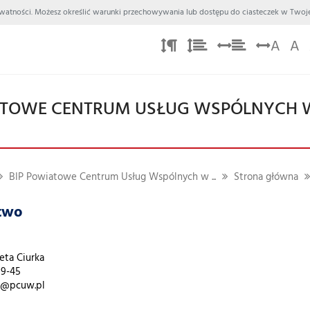
 Prywatności. Możesz określić warunki przechowywania lub dostępu do ciasteczek w Twoje
A
A
TOWE CENTRUM USŁUG WSPÓLNYCH
BIP Powiatowe Centrum Usług Wspólnych w ...
Strona główna
two
eta Ciurka
19-45
ik@pcuw.pl