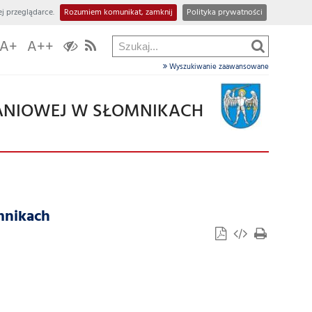
w
j przeglądarce.
Rozumiem komunikat, zamknij
Polityka prywatności
dziale
A+
A++
Wyszukiwanie zaawansowane
ANIOWEJ W SŁOMNIKACH
mnikach