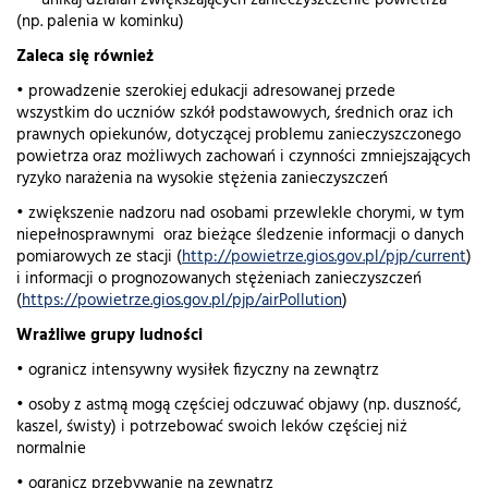
· unikaj działań zwiększających zanieczyszczenie powietrza
(np. palenia w kominku)
Zaleca się również
• prowadzenie szerokiej edukacji adresowanej przede
wszystkim do uczniów szkół podstawowych, średnich oraz ich
prawnych opiekunów, dotyczącej problemu zanieczyszczonego
powietrza oraz możliwych zachowań i czynności zmniejszających
ryzyko narażenia na wysokie stężenia zanieczyszczeń
• zwiększenie nadzoru nad osobami przewlekle chorymi, w tym
niepełnosprawnymi oraz bieżące śledzenie informacji o danych
pomiarowych ze stacji (
http://powietrze.gios.gov.pl/pjp/current
)
i informacji o prognozowanych stężeniach zanieczyszczeń
(
https://powietrze.gios.gov.pl/pjp/airPollution
)
Wrażliwe grupy ludności
• ogranicz intensywny wysiłek fizyczny na zewnątrz
• osoby z astmą mogą częściej odczuwać objawy (np. duszność,
kaszel, świsty) i potrzebować swoich leków częściej niż
normalnie
• ogranicz przebywanie na zewnątrz