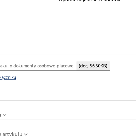
Wydział Organizacji i Kontroli
osku_o dokumenty osobowo-placowe
(doc, 56.50KB)
ałączniku
n
e artykułu