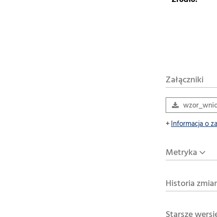
Źródło:
Załączniki
wzor_wni
Informacja o z
Metryka
Historia zmia
Starsze wersj