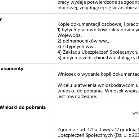
pracy wydaje potwierdzone za zgodno
płacowej, znajdującej się w zasobie 
y
Kopie dokumentacji osobowej i płac
1) byłych pracowników zlikwidowanyc
Wojewoda,
2) pełnomocników ww.,
3) zstępnych ww.,
4) Zakładu Ubezpieczeń Społecznych,
5) innych przedsiębiorstw ustalający
dokumenty
Wniosek o wydanie kopii dokumentacj
W celu ułatwienia wnioskodawcom uz
wniosku do pobrania. Wniosek wypisa
jest równorzędnie.
Wnioski do pobrania
wni
Zgodnie z art. 121 ustawy z 17 grudnia
Ubezpieczeń Społecznych (Dz. U. z 202