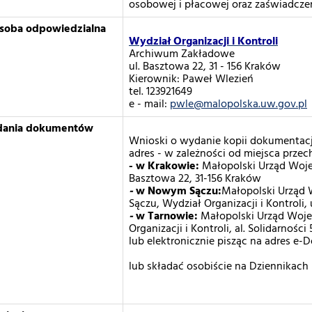
osobowej i płacowej oraz zaświadcze
osoba odpowiedzialna
Wydział Organizacji i Kontroli
Archiwum Zakładowe
ul. Basztowa 22, 31 - 156 Kraków
Kierownik: Paweł Wlezień
tel. 123921649
e - mail:
pwle@malopolska.uw.gov.pl
adania dokumentów
Wnioski o wydanie kopii dokumentacj
adres - w zależności od miejsca prze
- w Krakowie:
Małopolski Urząd Wojew
Basztowa 22, 31-156 Kraków
-
w Nowym Sączu:
Małopolski Urząd
Sączu, Wydział Organizacji i Kontroli,
-
w Tarnowie:
Małopolski Urząd Woje
Organizacji i Kontroli, al. Solidarnośc
lub elektronicznie pisząc na adres e
lub składać osobiście na Dziennika