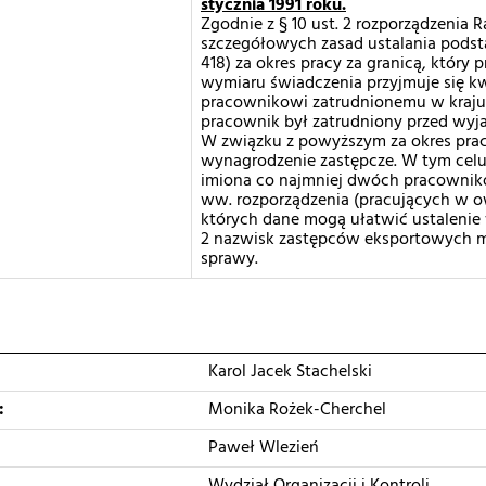
stycznia 1991 roku.
Zgodnie z § 10 ust. 2 rozporządzenia 
szczegółowych zasad ustalania podstawy
418) za okres pracy za granicą, który 
wymiaru świadczenia przyjmuje się k
pracownikowi zatrudnionemu w kraju
pracownik był zatrudniony przed wyja
W związku z powyższym za okres pra
wynagrodzenie zastępcze. W tym celu 
imiona co najmniej dwóch pracowników
ww. rozporządzenia (pracujących w 
których dane mogą ułatwić ustalenie
2 nazwisk zastępców eksportowych mo
sprawy.
Karol Jacek Stachelski
:
Monika Rożek-Cherchel
Paweł Wlezień