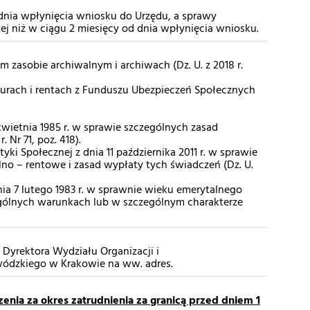
d dnia wpłynięcia wniosku do Urzędu, a sprawy
ej niż w ciągu 2 miesięcy od dnia wpłynięcia wniosku.
ym zasobie archiwalnym i archiwach (Dz. U. z 2018 r.
yturach i rentach z Funduszu Ubezpieczeń Społecznych
kwietnia 1985 r. w sprawie szczególnych zasad
. Nr 71, poz. 418).
tyki Społecznej z dnia 11 października 2011 r. w sprawie
no – rentowe i zasad wypłaty tych świadczeń (Dz. U.
nia 7 lutego 1983 r. w sprawnie wieku emerytalnego
ólnych warunkach lub w szczególnym charakterze
Dyrektora Wydziału Organizacji i
wódzkiego w Krakowie na ww. adres.
nia za okres zatrudnienia za granicą przed dniem 1