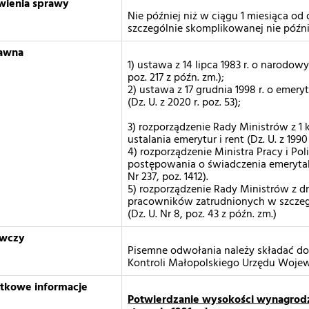
wienia sprawy
Nie później niż w ciągu 1 miesiąca o
szczególnie skomplikowanej nie późni
awna
1) ustawa z 14 lipca 1983 r. o narodow
poz. 217 z późn. zm.);
2) ustawa z 17 grudnia 1998 r. o emer
(Dz. U. z 2020 r. poz. 53);
3) rozporządzenie Rady Ministrów z 1 
ustalania emerytur i rent (Dz. U. z 1990 r
4) rozporządzenie Ministra Pracy i Poli
postępowania o świadczenia emerytal
Nr 237, poz. 1412).
5) rozporządzenie Rady Ministrów z d
pracowników zatrudnionych w szczeg
(Dz. U. Nr 8, poz. 43 z późn. zm.)
awczy
Pisemne odwołania należy składać do 
Kontroli Małopolskiego Urzędu Woje
atkowe informacje
Potwierdzanie wysokości wynagrodze