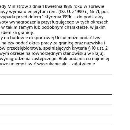
Rady Ministrów z dnia 1 kwietnia 1985 roku w sprawie
 wymiaru emerytur i rent (Dz. U. z 1990 r., Nr 71, poz.
przypada przed dniem 1 stycznia 1991r. – do podstawy
woty wynagrodzenia przysługującego w tych okresach
 w takim samym lub podobnym charakterze, w jakim
zdem za granicę.
cy na budowie eksportowej Urząd może podać tzw.
należy podać okres pracy za granicą oraz nazwiska i
 przedsiębiorstwa, spełniających kryteria § 10 ust. 2
owym okresie na równorzędnym stanowisku w kraju),
 wynagrodzenia zastępczego. Brak podania co najmniej
że uniemożliwić wyszukanie akt i załatwienie