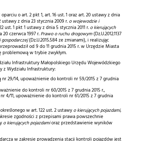
iu o art. 2 pkt 1, art. 16 ust. 1 oraz art. 20 ustawy z dnia
t 2 ustawy z dnia 23 stycznia 2009 r.
o
wojewodzie i
 ust. 1 pkt 1 ustawy z dnia 5 stycznia 2011 r.
o kierujących
nia 20 czerwca 1997 r.
Prawo o ruchu drogowym
(Dz.U.2012.1137
i gospodarczej
(Dz.U.2015.584 ze zmianami), i realizując
rzeprowadził od 9 do 11 grudnia 2015 r. w Urzędzie Miasta
lę problemową w trybie zwykłym.
działu Infrastruktury Małopolskiego Urzędu Wojewódzkiego
 z Wydziału Infrastruktury:
 nr 29/14, upoważnienie do kontroli nr 59/2015 z 7 grudnia
ważnienie do kontroli nr 60/2015 z 7 grudnia 2015 r.,
nr 4/11, upoważnienie do kontroli nr 61/2015 z 7 grudnia
reślonego w art. 122 ust. 2 ustawy
o kierujących pojazdami,
zakresie zgodności z przepisami prawa powszechnie
wy
o kierujących pojazdami
oraz przedstawienie wyników
darcza w zakresie prowadzenia stacji kontroli pojazdów jest