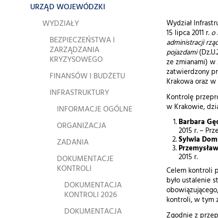
URZĄD WOJEWÓDZKI
WYDZIAŁY
Wydział Infrastr
15 lipca 2011 r.
o
BEZPIECZEŃSTWA I
administracji r
ZARZĄDZANIA
pojazdami
(Dz.U.2
KRYZYSOWEGO
ze zmianami) w z
zatwierdzony pr
FINANSÓW I BUDŻETU
Krakowa oraz w 
INFRASTRUKTURY
Kontrolę przepr
w Krakowie, dzi
INFORMACJE OGÓLNE
Barbara Gę
ORGANIZACJA
2015 r. – Pr
Sylwia Dom
ZADANIA
Przemysław
2015 r.
DOKUMENTACJE
KONTROLI
Celem kontroli 
było ustalenie 
DOKUMENTACJA
obowiązującego,
KONTROLI 2026
kontroli, w tym 
DOKUMENTACJA
Zgodnie z przepi