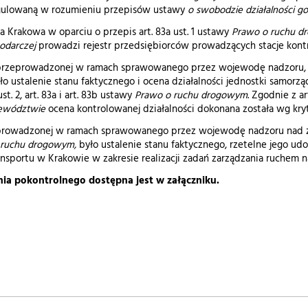
egulowaną w rozumieniu przepisów ustawy
o swobodzie działalności go
 Krakowa w oparciu o przepis art. 83a ust. 1 ustawy
Prawo o ruchu 
podarczej
prowadzi rejestr przedsiębiorców prowadzących stacje kontr
 przeprowadzonej w ramach sprawowanego przez wojewodę nadzoru, o
o ustalenie stanu faktycznego i ocena działalności jednostki samorząd
t. 2, art. 83a i art. 83b ustawy
Prawo o ruchu drogowym
. Zgodnie z ar
ewództwie
ocena kontrolowanej działalności dokonana została wg kryte
prowadzonej w ramach sprawowanego przez wojewodę nadzoru nad za
 ruchu drogowym,
było ustalenie stanu faktycznego, rzetelne jego ud
ansportu w Krakowie w zakresie realizacji zadań zarządzania ruchem 
nia pokontrolnego dostępna jest w załączniku.