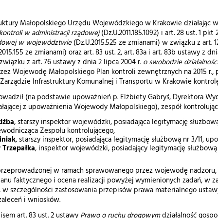
uktury Małopolskiego Urzędu Wojewódzkiego w Krakowie działając w oparc
kontroli w administracji rządowej
(Dz.U.2011.185.1092) i art. 28 ust. 1 pk
ządowej w województwie
(Dz.U.2015.525 ze zmianami) w związku z art. 122
015.155 ze zmianami) oraz art. 83 ust. 2, art. 83a i art. 83b ustawy z d
wiązku z art. 76 ustawy z dnia 2 lipca 2004 r.
o
swobodzie działalnośc
zez Wojewodę Małopolskiego Plan kontroli zewnętrznych na 2015 r., p
Zarządzie Infrastruktury Komunalnej i Transportu w Krakowie kontro
owadził (na podstawie upoważnień p. Elżbiety Gabryś, Dyrektora Wy
ałającej z upoważnienia Wojewody Małopolskiego), zespół kontrolujący
dźba
, starszy inspektor wojewódzki, posiadająca legitymację służbową
zewodnicząca Zespołu kontrolującego,
iniak
, starszy inspektor, posiadająca legitymację służbową nr 3/11, upo
 Trzepałka
, inspektor wojewódzki, posiadający legitymację służbową 
przeprowadzonej w ramach sprawowanego przez wojewodę nadzoru, ok
stanu faktycznego i ocena realizacji powyżej wymienionych zadań, w 
 w szczególności zastosowania przepisów prawa materialnego usta
zaleceń i wniosków.
sem art. 83 ust. 2 ustawy
Prawo o ruchu drogowym
działalność gospo