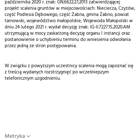
października 2020 r. znak: GN.6622.2.1.2013 zatwierdzającej
projekt scalenia gruntów w miejscowościach: Nieciecza, Czyżów,
część Podlesia Dębowego, część Żabna, gmina Żabno, powiat
tarnowski, województwo małopolskie, Wojewoda Małopolski w
dniu 24 lutego 2021 r. wydał decyzję znak: IG-II.7227.15.2020.AM
utrzymującą w mocy zaskarżoną decyzję organu I instancji oraz
postanowienie o uchybieniu terminu do wniesienia odwołania
przez jedną ze stron postępowania.
W związku z powyższym uczestnicy scalenia mogą zapoznać się
z treścią wydanych rozstrzygnięć po wcześniejszym
telefonicznym uzgodnieniu.
Metryka