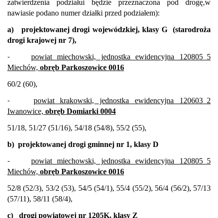
zatwierdzenia podziału
i będzie przeznaczona pod drogę
,
w
nawiasie podano numer działki przed podziałem)
:
a)
projektowanej drogi wojewódzkiej, klasy G
(starodroża
drogi krajowej nr 7),
-
powiat miechowski, jednostka ewidencyjna 120805_5
Miechów,
obręb Parkoszowice 0016
60/2 (60),
-
powiat krakowski, jednostka ewidencyjna 120603_2
Iwanowice,
obręb Domiarki 0004
51/18, 51/27 (51/16), 54/18 (54/8), 55/2 (55),
b)
projektowanej drogi gminnej nr 1, klasy D
-
powiat miechowski, jednostka ewidencyjna 120805_5
Miechów,
obręb Parkoszowice 0016
52/8 (52/3), 53/2 (53), 54/5 (54/1), 55/4 (55/2), 56/4 (56/2), 57/13
(57/11), 58/11 (58/4),
c)
drogi powiatowej nr 1205K, klasy Z