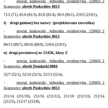
-
powiat krakowski, jednostka ewidencyjna 120603_2
Iwanowice,
obręb Poskwitów 0013
71/2 (71), 81/6 (81/3), 81/8 (81/4), 90/3 (90/1), 219/2 (219/1),
t)
drogi gminnej bez nazwy
(projektowana zawrotka)
-
powiat krakowski, jednostka ewidencyjna 120603_2
Iwanowice,
obręb Poskwitów 0013
89/13 (89/7), 89/16 (89/9), 219/4 (219/1),
u)
drogi powiatowej nr 2145K, klasy Z
-
powiat krakowski, jednostka ewidencyjna 120603_2
Iwanowice,
obręb Domiarki 0004
52/7 (52/1), 52/10 (52/3), 52/13 (52/4),
-
powiat krakowski, jednostka ewidencyjna 120603_2
Iwanowice,
obręb Poskwitów 0013
211/14 (211/10), 211/16 (211/12), 211/18 (211/13), 212/14
(212/5), 212/17 (212/8),