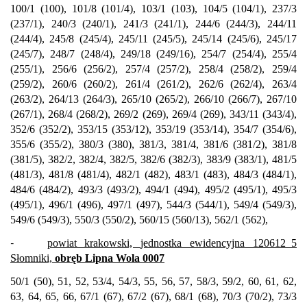
100/1 (100), 101/8 (101/4), 103/1 (103), 104/5 (104/1), 237/3
(237/1), 240/3 (240/1), 241/3 (241/1), 244/6 (244/3), 244/11
(244/4), 245/8 (245/4), 245/11 (245/5), 245/14 (245/6), 245/17
(245/7), 248/7 (248/4), 249/18 (249/16), 254/7 (254/4), 255/4
(255/1), 256/6 (256/2), 257/4 (257/2), 258/4 (258/2), 259/4
(259/2), 260/6 (260/2), 261/4 (261/2), 262/6 (262/4), 263/4
(263/2), 264/13 (264/3), 265/10 (265/2), 266/10 (266/7), 267/10
(267/1), 268/4 (268/2), 269/2 (269), 269/4 (269), 343/11 (343/4),
352/6 (352/2), 353/15 (353/12), 353/19 (353/14), 354/7 (354/6),
355/6 (355/2), 380/3 (380), 381/3, 381/4, 381/6 (381/2), 381/8
(381/5), 382/2, 382/4, 382/5, 382/6 (382/3), 383/9 (383/1), 481/5
(481/3), 481/8 (481/4), 482/1 (482), 483/1 (483), 484/3 (484/1),
484/6 (484/2), 493/3 (493/2), 494/1 (494), 495/2 (495/1), 495/3
(495/1), 496/1 (496), 497/1 (497), 544/3 (544/1), 549/4 (549/3),
549/6 (549/3), 550/3 (550/2), 560/15 (560/13), 562/1 (562),
-
powiat krakowski,
jednostka ewidencyjna
120612_5
Słomniki,
obręb Lipna Wola 0007
50/1 (50), 51, 52, 53/4, 54/3, 55, 56, 57, 58/3, 59/2, 60, 61, 62,
63, 64, 65, 66, 67/1 (67), 67/2 (67), 68/1 (68), 70/3 (70/2), 73/3