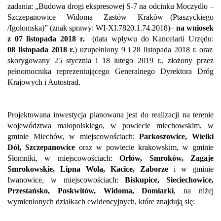
zadania: „Budowa drogi ekspresowej S-7 na odcinku Moczydło –
Szczepanowice – Widoma – Zastów – Kraków
(Ptaszyckiego
/Igołomska)”
(znak sprawy: WI-XI.7820.1.74.2018)
–
na
wniosek
z 07 listopada 2018 r.
(data wpływu do
Kancelarii Urzędu:
08 listopada 2018 r.
) uzupełniony 9 i 28 listopada 2018 r. oraz
skorygowany 25 stycznia i 18 lutego 2019 r
., złożony przez
pełnomocnika
reprezentującego Generalnego Dyrektora Dróg
Krajowych i Autostrad
.
Projektowana inwestycja planowana jest do realizacji na terenie
województwa małopolskiego, w powiecie miechowskim, w
gminie Miechów, w miejscowościach:
Parkoszowice, Wielki
Dół, Szczepanowice
oraz w powiecie krakowskim, w gminie
Słomniki, w miejscowościach:
Orłów, Smroków, Zagaje
Smrokowskie, Lipna Wola, Kacice, Zaborze
i w gminie
Iwanowice, w miejscowościach:
Biskupice, Sieciechowice,
Przestańsko, Poskwitów, Widoma, Domiarki
,
na niżej
wymienionych działkach ewidencyjnych, które znajdują się: