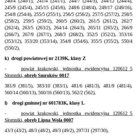
240/4 (240/1), 241/4 (241/1), 244/7 (244/3), 244/12 (244/4),
245/9 (245/4), 245/15 (245/6), 248/6 (248/4), 249/17 (249/16),
254/8 (254/4), 255/5 (255/1), 256/5 (256/2), 257/5 (257/2), 258/5
(258/2), 259/5 (259/2), 260/5 (260/2), 261/5 (261/2), 262/7
(262/4), 263/5 (263/2), 264/14 (264/3), 265/11 (265/2), 266/9
(266/7), 267/9 (267/1), 268/3 (268/2), 352/5 (352/2), 353/16
(353/12), 353/20 (353/14), 354/8 (354/6), 355/5 (355/2), 550/4
(550/2),
k)
drogi powiatowej nr 2139K, klasy Z
-
powiat krakowski, jednostka ewidencyjna 120612_5
Słomniki,
obręb Smroków 0017
381/9 (381/5), 383/10 (383/1), 481/6 (481/3), 481/9 (481/4),
560/14 (560/13), 560/16 (560/13), 562/2 (562),
l)
drogi gminnej nr 601783K, klasy L
-
powiat krakowski, jednostka ewidencyjna 120612_5
Słomniki,
obręb Lipna Wola 0007
43/3 (43/2), 48/3 (48/2), 49/3 (49/2), 297/31 (297/30),