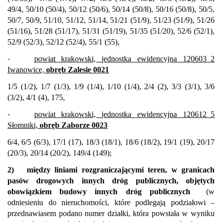
49/4, 50/10 (50/4), 50/12 (50/6), 50/14 (50/8), 50/16 (50/8), 50/5,
50/7, 50/9, 51/10, 51/12, 51/14, 51/21 (51/9), 51/23 (51/9), 51/26
(51/16), 51/28 (51/17), 51/31 (51/19), 51/35 (51/20), 52/6 (52/1),
52/9 (52/3), 52/12 (52/4), 55/1 (55),
-
powiat krakowski,
jednostka ewidencyjna
120603_2
Iwanowice,
obręb Zalesie 0021
1/5 (1/2), 1/7 (1/3), 1/9 (1/4), 1/10 (1/4), 2/4 (2), 3/3 (3/1), 3/6
(3/2), 4/1 (4), 175,
-
powiat krakowski,
jednostka ewidencyjna
120612_5
Słomniki,
obręb Zaborze 0023
6/4, 6/5 (6/3), 17/1 (17), 18/3 (18/1), 18/6 (18/2), 19/1 (19), 20/17
(20/3), 20/14 (20/2), 149/4 (149);
2)
między liniami rozgraniczającymi teren,
w granicach
pasów
drogowych
innych dróg publicznych,
objętych
obowiązkiem budowy innych dróg publicznych
(w
odniesieniu do nieruchomości, które podlegają
podziałowi
–
przed
nawiasem podano numer działki, która powst
ała
w wyniku