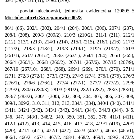
39/1 (39), 41/1 (41), 149/2 (149),
-
powiat miechowski,
jednostka ewidencyjna
120805_5
Miechów,
obręb Szczepanowice 0028
86/1 (86), 202/1 (202), 204/1 (204), 206/1 (206), 207/1 (207),
208/1 (208), 209/3 (209/2), 210/3 (210/2), 211/1 (211), 212/1
(212), 213/1 (213), 214/1 (214), 215/1 (215), 216/1 (216), 217/3
(217/2), 218/3 (218/2), 219/3 (219/1), 219/5 (219/2), 261/3
(261/1), 261/7 (261/2), 263/3 (263/1), 264/1 (264), 265/1 (265),
266/4 (266/1), 266/8 (266/2), 267/11 (267/6), 267/15 (267/9),
267/19 (267/10), 268/1 (268), 269/1 (269), 270/1 (270), 271/1
(271), 272/3 (272/1), 273/1 (273), 274/3 (274), 275/1 (275), 276/3
(276/1), 276/6 (276/2), 277/4 (277/1), 277/7 (277/2), 279/6
(279/2), 280/6 (280/3), 281/3 (281/2), 282/1 (282), 283/3 (283/1),
283/7 (283/2), 300/1 (300), 302, 303, 304, 305, 306, 307, 308,
309/1, 309/2, 310, 311, 312, 313, 334/1 (334), 340/1 (340), 341/1
(341), 342/1 (342), 343/1 (343), 344/1 (344), 344/3 (344), 345,
346, 347, 348/1, 348/2, 349, 350, 351, 352, 378, 411/1 (411),
412/1 (412), 413, 414, 415, 416, 417, 418, 419/1 (419), 420/1
(420), 421/1 (421), 422/1 (422), 462/3 (462/1), 465/3 (465/1),
466/1, 466/2, 467/1, 467/2, 468/1, 468/2, 469/1, 469/2, 472/2,