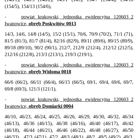
(154/5), 154/13 (154/6),
-
powiat krakowski,
jednostka ewidencyjna
120603_2
Iwanowice,
obręb Poskwitów 0013
14/3, 14/6, 14/8 (14/5), 15/2 (15/1), 70/6, 70/9 (70/2), 71/1 (71),
81/5 (81/3), 81/7 (81/4), 82/16 (82/9), 89/11 (89/6), 89/15 (89/9),
89/18 (89/10), 90/2 (90/1), 212/7, 212/9 (212/4), 212/12 (212/5),
212/16 (212/8), 213/3 (213/1), 219/3 (219/1),
-
powiat krakowski,
jednostka ewidencyjna
120603_2
Iwanowice,
obręb Widoma 0018
66/6 (66/2), 66/11 (66/4), 66/15 (66/5), 69/1, 69/4, 69/6, 69/7,
69/8 (69/3), 121/3 (121/1),
-
powiat krakowski, jednostka ewidencyjna 120603_2
Iwanowice,
obręb Domiarki 0004
46/10, 46/23, 46/24, 46/25, 46/26, 46/29, 46/30, 46/32, 46/34
(46/13), 46/36 (46/15), 46/38 (46/16), 46/40 (46/17), 46/42
(46/18), 46/44 (46/21), 46/46 (46/22), 46/48 (46/27), 46/50
(46/33),
47/3 (47/1), 47/2, 48/3 (48/1), 48/2, 49/5 (49/2), 49/3,