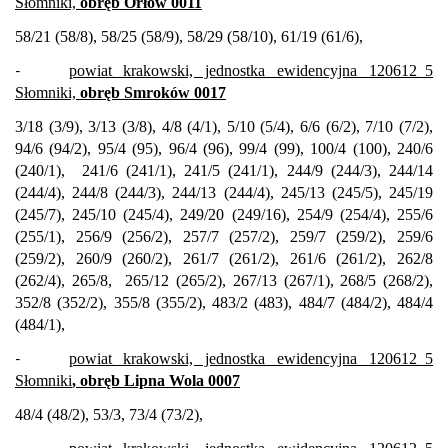
Słomniki,
obręb Orłów 0011
58/21 (58/8), 58/25 (58/9), 58/29 (58/10), 61/19 (61/6),
-
powiat krakowski, jednostka ewidencyjna 120612_5
Słomniki,
obręb Smroków 0017
3/18 (3/9), 3/13 (3/8), 4/8 (4/1), 5/10 (5/4), 6/6 (6/2), 7/10 (7/2),
94/6 (94/2), 95/4 (95), 96/4 (96), 99/4 (99), 100/4 (100), 240/6
(240/1),
241/6 (241/1), 241/5 (241/1), 244/9 (244/3), 244/14
(244/4), 244/8 (244/3), 244/13 (244/4), 245/13 (245/5), 245/19
(245/7), 245/10 (245/4), 249/20 (249/16), 254/9 (254/4), 255/6
(255/1), 256/9 (256/2), 257/7 (257/2), 259/7 (259/2), 259/6
(259/2), 260/9 (260/2), 261/7 (261/2), 261/6 (261/2), 262/8
(262/4), 265/8,
265/12 (265/2), 267/13 (267/1), 268/5 (268/2),
352/8 (352/2), 355/8 (355/2), 483/2 (483), 484/7 (484/2), 484/4
(484/1),
-
powiat krakowski, jednostka ewidencyjna 120612_5
Słomniki
, obręb Lipna Wola 0007
48/4 (48/2), 53/3, 73/4 (73/2),