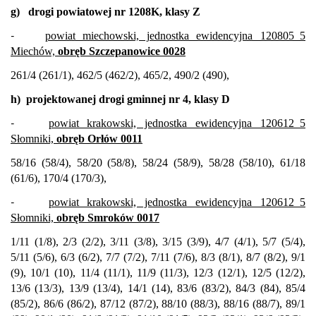
g)
drogi powiatowej nr 1208K, klasy Z
-
powiat miechowski, jednostka ewidencyjna 120805_5
Miechów,
obręb Szczepanowice 0028
261/4 (261/1), 462/5 (462/2), 465/2, 490/2 (490),
h)
projektowanej drogi gminnej nr 4, klasy D
-
powiat krakowski, jednostka ewidencyjna 120612_5
Słomniki,
obręb Orłów 0011
58/16 (58/4), 58/20 (58/8), 58/24 (58/9), 58/28 (58/10), 61/18
(61/6), 170/4 (170/3),
-
powiat krakowski, jednostka ewidencyjna 120612_5
Słomniki,
obręb Smroków 0017
1/11 (1/8), 2/3 (2/2), 3/11 (3/8), 3/15 (3/9), 4/7 (4/1), 5/7 (5/4),
5/11 (5/6), 6/3 (6/2), 7/7 (7/2), 7/11 (7/6), 8/3 (8/1), 8/7 (8/2), 9/1
(9), 10/1 (10), 11/4 (11/1), 11/9 (11/3), 12/3 (12/1), 12/5 (12/2),
13/6 (13/3), 13/9 (13/4), 14/1 (14), 83/6 (83/2), 84/3 (84), 85/4
(85/2), 86/6 (86/2), 87/12 (87/2), 88/10 (88/3), 88/16 (88/7), 89/1