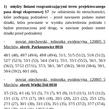
1)
między liniami rozgraniczającymi teren projektowanego
pasa drogi ekspresowej S7
(
w odniesieniu do nieruchomości,
które podlegają podziałowi – przed nawiasem podano numer
działki, która powstanie w wyniku zatwierdzenia podziału i
będzie przeznaczona pod drogę, w nawiasie podano numer
działki przed podziałem):
-
powiat miechowski, jednostka ewidencyjna 120805_5
Miechów,
obręb
Parkoszowice 0016
48/1 (48), 49/7 (49/4), 49/8 (49/4), 51/1, 51/5 (51/2), 51/6 (51/2),
52/7 (52/3), 53/1 (53), 54/4 (54/1), 55/1, 55/3 (55/2), 56/1, 56/3
(56/2), 57/12 (57/11), 57/3, 58/1, 58/7 (58/2), 58/10 (58/4), 59/1,
59/4 (59/2), 60/1 (60),
-
powiat miechowski, jednostka ewidencyjna 120805_5
Miechów,
obręb Wielki Dół 0030
3/5 (3/2), 4/1 (4), 5/1 (5), 7/1 (7), 9/1 (9), 11/3 (11/1), 11/5 (11/2),
13/1 (13), 17/1 (17), 18/1 (18), 20/1 (20), 22/1 (22), 25/1 (25),
27/1 (27), 30/1 (30), 33/1 (33), 35/1 (35), 37/5 (37/2), 37/7 (37/4),