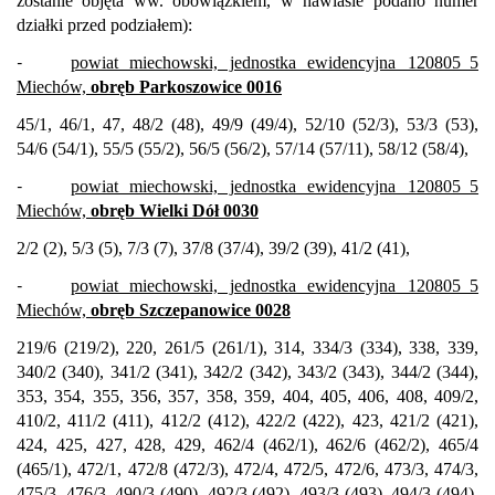
zostanie objęta ww.
obowiązkiem
, w nawiasie podano numer
działki przed podziałem):
-
powiat miechowski, jednostka ewidencyjna 120805_5
Miechów,
obręb Parkoszowice 0016
45/1, 46/1, 47, 48/2 (48), 49/9 (49/4), 52/10 (52/3), 53/3 (53),
54/6 (54/1), 55/5 (55/2), 56/5 (56/2), 57/14 (57/11), 58/12 (58/4),
-
powiat miechowski, jednostka ewidencyjna 120805_5
Miechów,
obręb Wielki Dół 0030
2/2 (2), 5/3 (5), 7/3 (7), 37/8 (37/4), 39/2 (39), 41/2 (41),
-
powiat miechowski, jednostka ewidencyjna 120805_5
Miechów,
obręb Szczepanowice 0028
219/6 (219/2), 220, 261/5 (261/1), 314, 334/3 (334), 338, 339,
340/2 (340), 341/2 (341), 342/2 (342), 343/2 (343), 344/2 (344),
353, 354, 355, 356, 357, 358, 359, 404, 405, 406, 408, 409/2,
410/2, 411/2 (411), 412/2 (412), 422/2 (422), 423, 421/2 (421),
424, 425, 427, 428, 429, 462/4 (462/1), 462/6 (462/2), 465/4
(465/1), 472/1, 472/8 (472/3), 472/4, 472/5, 472/6, 473/3, 474/3,
475/3, 476/3, 490/3 (490), 492/3 (492), 493/3 (493), 494/3 (494),