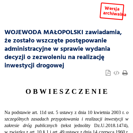
Wersja
archiwalna
WOJEWODA MAŁOPOLSKI zawiadamia,
że zostało wszczęte postępowanie
administracyjne w sprawie wydania
decyzji o zezwoleniu na realizację
inwestycji drogowej
O B W I E S Z C Z E N I E
Na podstawie art. 11d ust. 5 ustawy z dnia 10 kwietnia 2003 r.
o
szczególnych zasadach przygotowania i realizacji inwestycji w
zakresie dróg publicznych
(tekst jednolity Dz.U.2018.1474),
w związku z art. 10 § 1 i art. 49 ustawy z dnia 14 czerwca 1960 r.