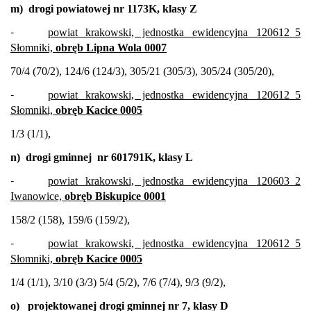
m)
drogi powiatowej nr 1173K, klasy Z
-
powiat krakowski, jednostka ewidencyjna 120612_5
Słomniki,
obręb Lipna Wola 0007
70/4 (70/2), 124/6 (124/3), 305/21 (305/3), 305/24 (305/20),
-
powiat krakowski, jednostka ewidencyjna 120612_5
Słomniki,
obręb Kacice 0005
1/3 (1/1),
n)
drogi gminnej
nr 601791K, klasy L
-
powiat krakowski, jednostka ewidencyjna 120603_2
Iwanowice,
obręb Biskupice 0001
158/2 (158), 159/6 (159/2),
-
powiat krakowski, jednostka ewidencyjna 120612_5
Słomniki,
obręb Kacice 0005
1/4 (1/1), 3/10 (3/3) 5/4 (5/2), 7/6 (7/4), 9/3 (9/2),
o)
projektowanej drogi gminnej nr 7, klasy D