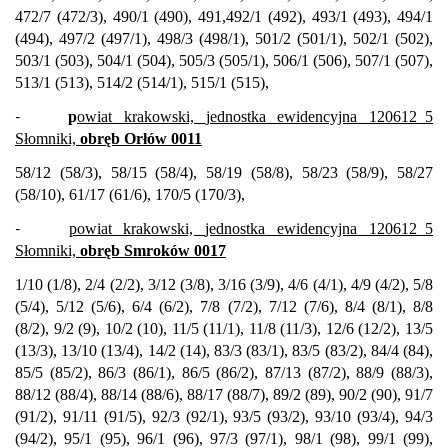
472/7 (472/3), 490/1 (490), 491,492/1 (492), 493/1 (493), 494/1
(494), 497/2 (497/1), 498/3 (498/1), 501/2 (501/1), 502/1 (502),
503/1 (503), 504/1 (504), 505/3 (505/1), 506/1 (506), 507/1 (507),
513/1 (513), 514/2 (514/1), 515/1 (515),
-
p
owiat krakowski,
jednostka ewidencyjna
120612_5
Słomniki,
obręb Orłów 0011
58/12 (58/3), 58/15 (58/4), 58/19 (58/8), 58/23 (58/9), 58/27
(58/10), 61/17 (61/6), 170/5 (170/3),
-
powiat krakowski,
jednostka ewidencyjna
120612_5
Słomniki,
obręb Smroków 0017
1/10 (1/8), 2/4 (2/2), 3/12 (3/8), 3/16 (3/9), 4/6 (4/1), 4/9 (4/2), 5/8
(5/4), 5/12 (5/6), 6/4 (6/2), 7/8 (7/2), 7/12 (7/6), 8/4 (8/1), 8/8
(8/2), 9/2 (9), 10/2 (10), 11/5 (11/1), 11/8 (11/3), 12/6 (12/2), 13/5
(13/3), 13/10 (13/4), 14/2 (14), 83/3 (83/1), 83/5 (83/2), 84/4 (84),
85/5 (85/2), 86/3 (86/1), 86/5 (86/2), 87/13 (87/2), 88/9 (88/3),
88/12 (88/4), 88/14 (88/6), 88/17 (88/7), 89/2 (89), 90/2 (90), 91/7
(91/2), 91/11 (91/5), 92/3 (92/1), 93/5 (93/2), 93/10 (93/4), 94/3
(94/2), 95/1 (95), 96/1 (96), 97/3 (97/1), 98/1 (98), 99/1 (99),