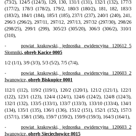
(73/2), 124/5 (124/3), 129, 130, 131/1 (131), 132/1 (132), 177/3
(177/2), 178/3 (178/2), 179/2, 180/3 (180/2), 181, 182, 183/3
(183/2), 184/1 (184), 185/1 (185), 237/1 (237), 240/1 (240), 241,
296/3 (296/2), 297/11, 297/12, 297/13, 297/32 (297/30), 298/26
(298/25), 299/1 (299), 305/23 (305/20), 306/3 (306/2), 310/1
(310),
-
powiat krakowski, jednostka ewidencyjna 120612_5
Słomniki
, obręb Kacice 0005
1/2 (1/1), 3/9 (3/3), 5/3 (5/2), 7/5 (7/4),
-
powiat krakowski, jednostka ewidencyjna 120603_2
Iwanowice,
obręb Biskupice 0001
112/1 (112), 119/2 (119/1), 120/2 (120/1), 121/2 (121/1), 122/1
(122), 123/1 (123), 124/4 (124/1), 124/6 (124/2), 124/8 (124/3),
132/1 (132), 133/5 (133/1), 133/7 (133/3), 133/10 (133/4), 134/1
(134), 135/1 (135), 136/1 (136), 151/2 (151), 152/1 (152), 157/3
(157/1), 158/1 (158), 159/7 (159/2), 159/9 (159/3), 164/3 (164/1),
-
powiat krakowski, jednostka ewidencyjna 120603_2
Iwanowice,
obręb Sieciechowice 0015