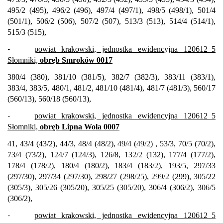
495/2 (495), 496/2 (496), 497/4 (497/1), 498/5 (498/1), 501/4
(501/1), 506/2 (506), 507/2 (507), 513/3 (513), 514/4 (514/1),
515/3 (515),
-
powiat krakowski, jednostka ewidencyjna 120612_5
Słomniki,
obręb Smroków 0017
380/4 (380), 381/10 (381/5), 382/7 (382/3), 383/11 (383/1),
383/4, 383/5, 480/1, 481/2, 481/10 (481/4), 481/7 (481/3), 560/17
(560/13), 560/18 (560/13),
-
powiat krakowski, jednostka ewidencyjna 120612_5
Słomniki,
obręb Lipna Wola 0007
41, 43/4 (43/2), 44/3, 48/4 (48/2), 49/4 (49/2) , 53/3, 70/5 (70/2),
73/4 (73/2), 124/7 (124/3), 126/8, 132/2 (132), 177/4 (177/2),
178/4 (178/2), 180/4 (180/2), 183/4 (183/2), 193/5, 297/33
(297/30), 297/34 (297/30), 298/27 (298/25), 299/2 (299), 305/22
(305/3), 305/26 (305/20), 305/25 (305/20), 306/4 (306/2), 306/5
(306/2),
-
powiat krakowski, jednostka ewidencyjna 120612_5