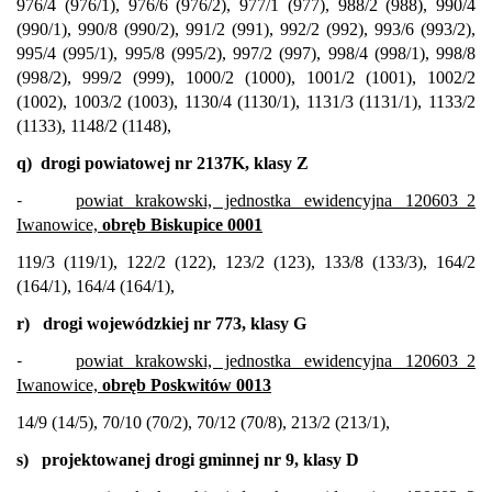
976/4 (976/1), 976/6 (976/2), 977/1 (977), 988/2 (988), 990/4
(990/1), 990/8 (990/2), 991/2 (991), 992/2 (992), 993/6 (993/2),
995/4 (995/1), 995/8 (995/2), 997/2 (997), 998/4 (998/1), 998/8
(998/2), 999/2 (999), 1000/2 (1000), 1001/2 (1001), 1002/2
(1002), 1003/2 (1003), 1130/4 (1130/1), 1131/3 (1131/1), 1133/2
(1133), 1148/2 (1148),
q)
drogi powiatowej nr 2137K, klasy Z
-
powiat krakowski, jednostka ewidencyjna 120603_2
Iwanowice,
obręb Biskupice 0001
119/3 (119/1), 122/2 (122), 123/2 (123), 133/8 (133/3), 164/2
(164/1), 164/4 (164/1),
r)
drogi wojewódzkiej nr 773, klasy G
-
powiat krakowski, jednostka ewidencyjna 120603_2
Iwanowice,
obręb Poskwitów 0013
14/9 (14/5), 70/10 (70/2), 70/12 (70/8), 213/2 (213/1),
s)
projektowanej drogi gminnej nr 9, klasy D