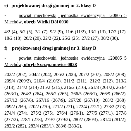
e)
projektowanej drogi gminnej nr 2, klasy D
-
powiat miechowski, jednostka ewidencyjna 120805_5
Miechów,
obręb Wielki Dół 0030
4/2 (4), 5/2 (5), 7/2 (7), 9/2 (9), 11/6 (11/2), 13/2 (13), 17/2 (17),
18/2 (18), 20/2 (20), 22/2 (22), 25/2 (25), 27/2 (27), 30/2 (30),
f)
projektowanej drogi gminnej nr 3, klasy D
-
powiat miechowski, jednostka ewidencyjna 120805_5
Miechów,
obręb Szczepanowice 0028
202/2 (202), 204/2 (204), 206/2 (206), 207/2 (207), 208/2 (208),
209/4 (209/2), 210/4 (210/2), 211/2 (211), 212/2 (212), 213/2
(213), 214/2 (214) 215/2 (215), 216/2 (216), 261/8 (261/2), 263/4
(263/1), 264/2 (264), 265/2 (265), 266/5 (266/1), 266/9 (266/2),
267/12 (267/6), 267/16 (267/9), 267/20 (267/10), 268/2 (268),
269/2 (269), 270/2 (270), 271/2 (271), 272/4 (272/1), 273/2 (273),
274/4 (274), 275/2 (275), 276/4 (276/1), 277/5 (277/1), 277/8
(277/2), 278/1 (278), 279/7 (279/2), 280/7 (280/3), 281/4 (281/2),
282/2 (282), 283/4 (283/1), 283/8 (283/2),