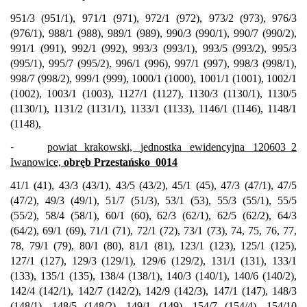
951/3 (951/1), 971/1 (971), 972/1 (972), 973/2 (973), 976/3
(976/1), 988/1 (988), 989/1 (989), 990/3 (990/1), 990/7 (990/2),
991/1 (991), 992/1 (992), 993/3 (993/1), 993/5 (993/2), 995/3
(995/1), 995/7 (995/2), 996/1 (996), 997/1 (997), 998/3 (998/1),
998/7 (998/2), 999/1 (999), 1000/1 (1000), 1001/1 (1001), 1002/1
(1002), 1003/1 (1003), 1127/1 (1127), 1130/3 (1130/1), 1130/5
(1130/1), 1131/2 (1131/1), 1133/1 (1133), 1146/1 (1146), 1148/1
(1148),
-
powiat krakowski,
jednostka ewidencyjna
120603_2
Iwanowice,
obręb Przestańsko
0014
41/1 (41), 43/3 (43/1), 43/5 (43/2), 45/1 (45), 47/3 (47/1), 47/5
(47/2), 49/3 (49/1), 51/7 (51/3), 53/1 (53), 55/3 (55/1), 55/5
(55/2), 58/4 (58/1), 60/1 (60), 62/3 (62/1), 62/5 (62/2), 64/3
(64/2), 69/1 (69), 71/1 (71), 72/1 (72), 73/1 (73), 74, 75, 76, 77,
78, 79/1 (79), 80/1 (80), 81/1 (81), 123/1 (123), 125/1 (125),
127/1 (127), 129/3 (129/1), 129/6 (129/2), 131/1 (131), 133/1
(133), 135/1 (135), 138/4 (138/1), 140/3 (140/1), 140/6 (140/2),
142/4 (142/1), 142/7 (142/2), 142/9 (142/3), 147/1 (147), 148/3
(148/1), 148/5 (148/2), 149/1 (149), 154/7 (154/4), 154/10