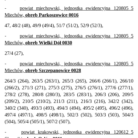
-
powiat miechowski, jednostka ewidencyjna 120805_5
Miechów,
obręb Parkoszowice 0016
47, 48/2 (48), 49/9 (49/4), 51/7 (51/2), 52/9 (52/3),
-
powiat miechowski, jednostka ewidencyjna 120805_5
Miechów,
obręb Wielki Dół 0030
27/4 (27),
-
powiat miechowski, jednostka ewidencyjna 120805_5
Miechów,
obręb Szczepanowice 0028
264/3 (264), 263/5 (263/1), 265/3 (265), 266/6 (266/1), 266/10
(266/2), 271/3 (271), 275/3 (275), 276/5 (276/1), 277/6 (277/1),
278/2 (278), 280/8 (280/3), 283/5 (283/1), 206/3 (206), 209/5
(209/2), 210/5 (210/2), 211/3 (211), 216/3 (216), 342/2 (342),
340/2 (340), 493/3 (493), 494/3 (494), 495/2 (495), 496/2 (496),
497/4 (497/1), 498/5 (498/1), 502/3 (502), 503/3 (503), 504/3
(504), 505/4 (505/1), 507/2 (507),
-
powiat krakowski, jednostka ewidencyjna 120612_5