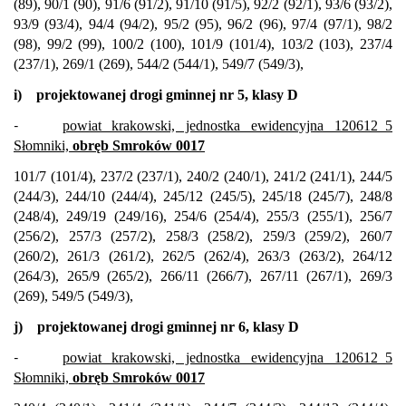
(89), 90/1 (90), 91/6 (91/2), 91/10 (91/5), 92/2 (92/1), 93/6 (93/2),
93/9 (93/4), 94/4 (94/2), 95/2 (95), 96/2 (96), 97/4 (97/1), 98/2
(98), 99/2 (99), 100/2 (100), 101/9 (101/4), 103/2 (103), 237/4
(237/1), 269/1 (269), 544/2 (544/1), 549/7 (549/3),
i)
projektowanej drogi gminnej nr 5, klasy D
-
powiat krakowski, jednostka ewidencyjna 120612_5
Słomniki,
obręb Smroków 0017
101/7 (101/4), 237/2 (237/1), 240/2 (240/1), 241/2 (241/1), 244/5
(244/3), 244/10 (244/4), 245/12 (245/5), 245/18 (245/7), 248/8
(248/4), 249/19 (249/16), 254/6 (254/4), 255/3 (255/1), 256/7
(256/2), 257/3 (257/2), 258/3 (258/2), 259/3 (259/2), 260/7
(260/2), 261/3 (261/2), 262/5 (262/4), 263/3 (263/2), 264/12
(264/3), 265/9 (265/2), 266/11 (266/7), 267/11 (267/1), 269/3
(269), 549/5 (549/3),
j)
projektowanej drogi gminnej nr 6, klasy D
-
powiat krakowski, jednostka ewidencyjna 120612_5
Słomniki,
obręb Smroków 0017