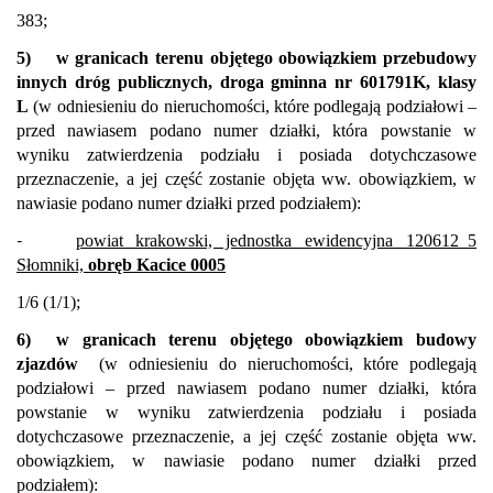
383;
5)
w granicach terenu objętego obowiązkiem przebudowy
innych dróg publicznych, droga gminna nr 601791K, klasy
L
(w odniesieniu do nieruchomości, które podlegają podziałowi –
przed nawiasem podano numer działki, która powstanie w
wyniku zatwierdzenia podziału i posiada dotychczasowe
przeznaczenie, a jej część zostanie objęta ww. obowiązkiem, w
nawiasie podano numer działki przed podziałem):
-
powiat krakowski, jednostka ewidencyjna 120612_5
Słomniki,
obręb Kacice 0005
1/6 (1/1);
6)
w granicach terenu objętego obowiązkiem budowy
zjazdów
(w odniesieniu do nieruchomości, które podlegają
podziałowi – przed nawiasem podano numer działki, która
powstanie w wyniku zatwierdzenia podziału i posiada
dotychczasowe przeznaczenie, a jej część zostanie objęta ww.
obowiązkiem, w nawiasie podano numer działki przed
podziałem):