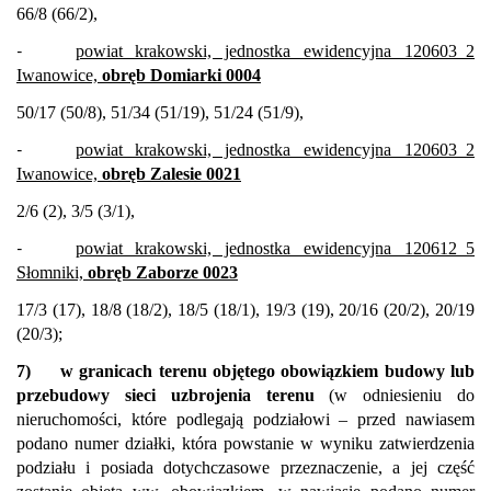
66/8 (66/2),
-
powiat krakowski, jednostka ewidencyjna 120603_2
Iwanowice,
obręb Domiarki 0004
50/17 (50/8), 51/34 (51/19), 51/24 (51/9),
-
powiat krakowski, jednostka ewidencyjna 120603_2
Iwanowice,
obręb Zalesie 0021
2/6 (2), 3/5 (3/1),
-
powiat krakowski, jednostka ewidencyjna 120612_5
Słomniki,
obręb Zaborze 0023
17/3 (17), 18/8 (18/2), 18/5 (18/1), 19/3 (19), 20/16 (20/2), 20/19
(20/3);
7)
w granicach terenu objętego obowiązkiem budowy lub
przebudowy sieci uzbrojenia terenu
(w odniesieniu do
nieruchomości, które podlegają podziałowi – przed nawiasem
podano numer działki, która powstanie w wyniku zatwierdzenia
podziału i posiada dotychczasowe przeznaczenie, a jej część