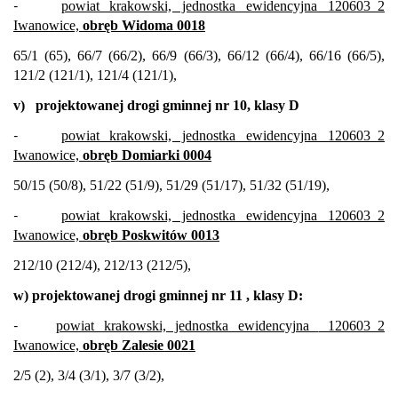
-
powiat krakowski, jednostka ewidencyjna 120603_2
Iwanowice,
obręb Widoma 0018
65/1 (65), 66/7 (66/2), 66/9 (66/3), 66/12 (66/4), 66/16 (66/5),
121/2 (121/1), 121/4 (121/1),
v)
projektowanej drogi gminnej nr 10, klasy D
-
powiat krakowski, jednostka ewidencyjna 120603_2
Iwanowice,
obręb Domiarki 0004
50/15 (50/8), 51/22 (51/9), 51/29 (51/17), 51/32 (51/19),
-
powiat krakowski, jednostka ewidencyjna 120603_2
Iwanowice,
obręb Poskwitów 0013
212/10 (212/4), 212/13 (212/5),
w)
projektowanej drogi gminnej nr 11 , klasy D:
-
powiat krakowski, jednostka ewidencyjna
120603_2
Iwanowice,
obręb Zalesie 0021
2/5 (2), 3/4 (3/1), 3/7 (3/2),