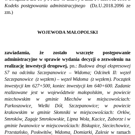
Kodeks postępowania administracyjnego
(
Dz.U.2018.2096 ze
zm.
)
WOJEWODA MAŁOPOLSKI
zawiadamia, że zostało wszczęte
postępowanie
administracyjne w sprawie wydania decyzji o
zezwoleniu na
realizację inwestycji drogowej,
pn
.:
Budowa drogi ekspresowej
S7 na odcinku Szczepanowice – Widoma; Odcinek II: węzeł
Szczepanowice
(z węzłem) – węzeł Widoma
(z węzłem). Początek
inwestycji km 627+500, koniec inwestycji km 640+600. Zadanie
realizowane jest w województwie małopolskim, w powiecie
miechowskim w gminie Miechów w miejscowościach:
Parkoszowice, Wielki Dół, Szczepanowice; w powiecie
krakowskim w gminie Słomniki w miejscowościach: Orłów,
Smroków, Zagaje Smrokowskie, Lipna Wola, Kacice, Zaborze i w
gminie Iwanowice w miejscowościach: Biskupice, Sieciechowice,
Przestańsko, Poskwitów, Widoma, Domiarki, Zalesie
w ramach