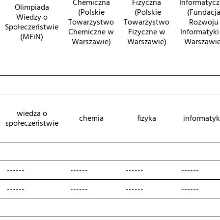
Chemiczna
Fizyczna
Informatyc
Olimpiada
(Polskie
(Polskie
(Fundacj
Wiedzy o
Towarzystwo
Towarzystwo
Rozwoju
Społeczeństwie
Chemiczne w
Fizyczne w
Informatyki
(MEiN)
Warszawie)
Warszawie)
Warszawie
wiedza o
chemia
fizyka
informaty
społeczeństwie
------
------
------
------
------
------
------
------