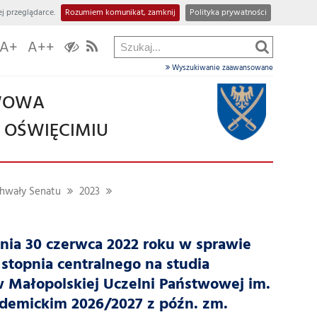
j przeglądarce.
Rozumiem komunikat, zamknij
Polityka prywatności
A+
A++
Wyszukiwanie zaawansowane
TWOWA
W OŚWIĘCIMIU
hwały Senatu
2023
nia 30 czerwca 2022 roku w sprawie
stopnia centralnego na studia
 w Małopolskiej Uczelni Państwowej im.
ademickim 2026/2027 z późn. zm.