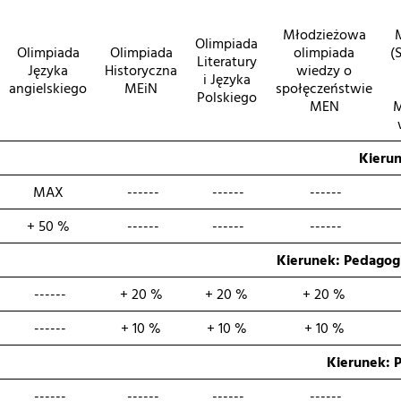
Młodzieżowa
Olimpiada
Olimpiada
Olimpiada
olimpiada
(
Literatury
Języka
Historyczna
wiedzy o
i Języka
angielskiego
MEiN
społęczeństwie
Polskiego
MEN
M
Kierun
MAX
------
------
------
+ 50 %
------
------
------
Kierunek: Pedagog
------
+ 20 %
+ 20 %
+ 20 %
------
+ 10 %
+ 10 %
+ 10 %
Kierunek: P
------
------
------
------