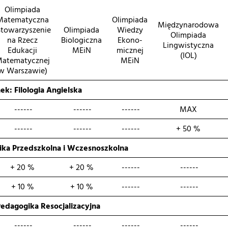
Olimpiada
Matematyczna
Olimpiada
Międzynarodowa
Stowarzyszenie
Olimpiada
Wiedzy
Olimpiada
na Rzecz
Biologiczna
Ekono-
Lingwistyczna
Edukacji
MEiN
micznej
(IOL)
atematycznej
MEiN
w Warszawie)
ek: Filologia Angielska
------
------
------
MAX
------
------
------
+ 50 %
ika Przedszkolna i Wczesnoszkolna
+ 20 %
+ 20 %
------
------
+ 10 %
+ 10 %
------
------
edagogika Resocjalizacyjna
------
------
------
------