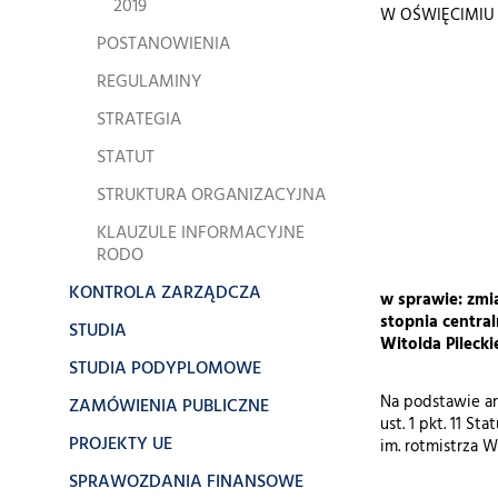
2019
W OŚW
POSTANOWIENIA
REGULAMINY
STRATEGIA
STATUT
STRUKTURA ORGANIZACYJNA
KLAUZULE INFORMACYJNE
RODO
KONTROLA ZARZĄDCZA
w sprawie: zmi
stopnia centra
STUDIA
Witolda Pileck
STUDIA PODYPLOMOWE
Na podstawie art.
ZAMÓWIENIA PUBLICZNE
ust. 1 pkt. 11 S
PROJEKTY UE
im. rotmistrza 
SPRAWOZDANIA FINANSOWE