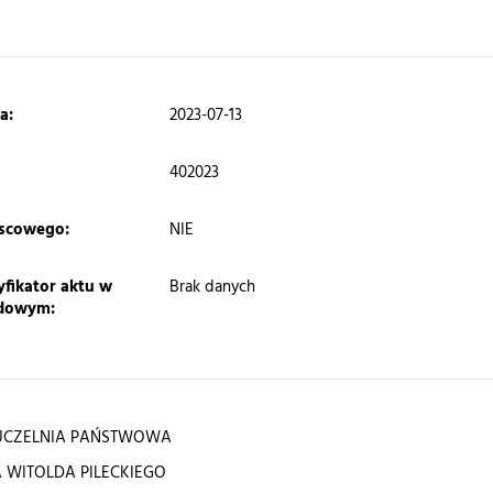
a:
2023-07-13
402023
jscowego:
NIE
yfikator aktu w
Brak danych
ędowym:
UCZELNIA PAŃSTWOWA
A WITOLDA PILECKIEGO