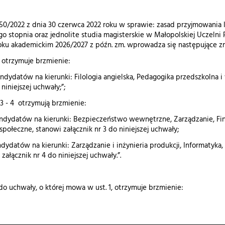
 50/2022 z dnia 30 czerwca 2022 roku w sprawie: zasad przyjmowania l
go stopnia oraz jednolite studia magisterskie w Małopolskiej Uczelni
ku akademickim 2026/2027 z późn. zm. wprowadza się następujące z
 1 otrzymuje brzmienie:
ndydatów na kierunki: Filologia angielska, Pedagogika przedszkolna i
 niniejszej uchwały;”;
t 3 - 4 otrzymują brzmienie:
andydatów na kierunki: Bezpieczeństwo wewnętrzne, Zarządzanie, Fina
ołeczne, stanowi załącznik nr 3 do niniejszej uchwały;
dydatów na kierunki: Zarządzanie i inżynieria produkcji, Informatyka
załącznik nr 4 do niniejszej uchwały.”.
1 do uchwały, o której mowa w ust. 1, otrzymuje brzmienie: