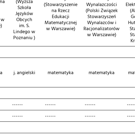
zna
(Wyższa
(Stowarzyszenie
Wynalazczości
Elek
a
Szkoła
na Rzecz
(Polski Związek
(A
Języków
Edukacji
Stowarzyszeń
G
 w
Obcych
Matematycznej
Wynalazców i
Hut
)
im. S.
w Warszawie)
Racjonalizatorów
St
Lindego w
w Warszawie)
St
Poznaniu )
K
ka
j. angielski
matematyka
matematyka
ma
------
------
------
----
------
------
------
----