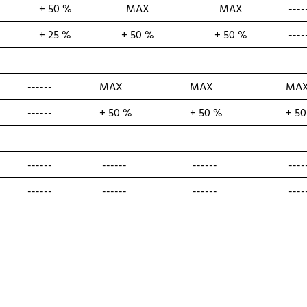
+ 50 %
MAX
MAX
----
+ 25 %
+ 50 %
+ 50 %
----
------
MAX
MAX
MA
------
+ 50 %
+ 50 %
+ 5
------
------
------
----
------
------
------
----