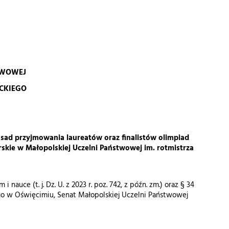
TWOWEJ
ECKIEGO
asad przyjmowania laureatów oraz finalistów olimpiad
rskie w Małopolskiej Uczelni Państwowej im. rotmistrza
nauce (t. j. Dz. U. z 2023 r. poz. 742, z późn. zm.) oraz § 34
iego w Oświęcimiu, Senat Małopolskiej Uczelni Państwowej