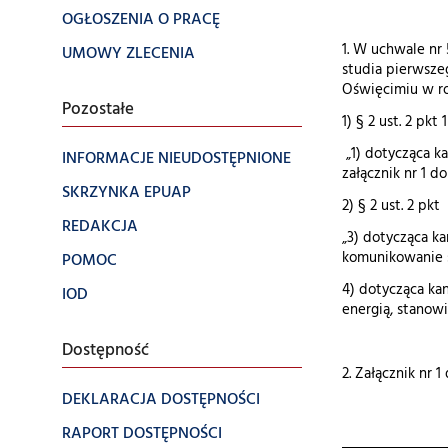
OGŁOSZENIA O PRACĘ
1. W uchwale nr
UMOWY ZLECENIA
studia pierwsze
Oświęcimiu w ro
Pozostałe
1) § 2 ust. 2 pkt
„1) dotycząca ka
INFORMACJE NIEUDOSTĘPNIONE
załącznik nr 1 do
SKRZYNKA EPUAP
2) § 2 ust. 2 pk
REDAKCJA
„3) dotycząca k
komunikowanie sp
POMOC
4) dotycząca kan
IOD
energią, stanowi 
Dostępność
2. Załącznik nr 
DEKLARACJA DOSTĘPNOŚCI
RAPORT DOSTĘPNOŚCI