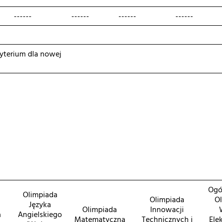
------
------
------
------
terium dla nowej
Ogó
Olimpiada
Olimpiada
O
Języka
Olimpiada
Innowacji
a
Angielskiego
Matematyczna
Technicznych i
Elek