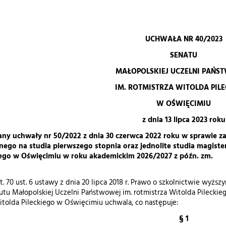
IĘCIMIU
UCHWAŁA NR 40/2023
SENATU
MAŁOPOLSKIEJ UCZELNI PAŃS
IM. ROTMISTRZA WITOLDA PIL
W OŚWIĘCIMIU
z dnia 13 lipca 2023 roku
any uchwały nr 50/2022 z dnia 30 czerwca 2022 roku w sprawie
z
lnego na studia pierwszego stopnia oraz jednolite studia magiste
iego w Oświęcimiu w roku akademickim 2026/2027 z późn. zm.
 70 ust. 6 ustawy z dnia 20 lipca 2018 r. Prawo o szkolnictwie wyższym i 
tatutu Małopolskiej Uczelni Państwowej im. rotmistrza Witolda Pileck
Witolda Pileckiego w Oświęcimiu uchwala, co następuje:
§ 1