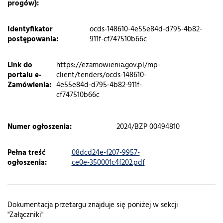
progów):
Identyfikator
ocds-148610-4e55e84d-d795-4b82-
postępowania:
911f-cf747510b66c
Link do
https://ezamowienia.gov.pl/mp-
portalu e-
client/tenders/ocds-148610-
Zamówienia:
4e55e84d-d795-4b82-911f-
cf747510b66c
Numer ogłoszenia:
2024/BZP 00494810
Pełna treść
08dcd24e-f207-9957-
ogłoszenia:
ce0e-350001c4f202.pdf
Dokumentacja przetargu znajduje się poniżej w sekcji
"Załączniki"