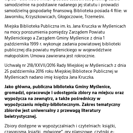
samodzielnie na podstawie nadanego jej statutu i prowadzi
samodzielną gospodarkę finansową. Biblioteka posiada 4 filie: w
Jaworniku, Krzyszkowicach, Głogoczowie, Trzemeśni.
Miejska Biblioteka Publiczna im. ks. Jana Kruczka w Myślenicach
na mocy porozumienia pomiędzy Zarządem Powiatu
Myślenickiego a Zarządem Gminy Myślenice z dnia 1
października 1999 r. wykonuje zadania powiatowej biblioteki
publicznej dla powiatu myślenickiego w województwie
małopolskim. Umowa zawierana jest rokrocznie.
Uchwałą nr 218/XXVII/2016 Rady Miejskiej w Myślenicach z dnia
25 października 2016 roku Miejskiej Bibliotece Publicznej w
Myślenicach nadano imię księdza Jana Kruczka.
Jako główna, publiczna biblioteka Gminy Myślenice,
gromadzi, opracowuje i udostępnia zbiory na miejscu oraz
wypożycza na zewnątrz, a także pośredniczy w
wypożyczaniu między-bibliotecznym. Zakres tematyczny
zbiorów jest uniwersalny z przewagą literatury
beletrystycznej.
Zbiory dostępne w wypożyczalniach i czytelniach: książki,
czasopisma, książki „mówione”, gry planszowe, czytniki e-