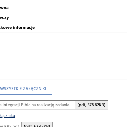
awna
wczy
tkowe informacje
WSZYSTKIE ZAŁĄCZNIKI
a Integracji Bibic na realizację zadania…
(pdf, 376.62KB)
ałączniku
ny KRS.pdf
(pdf, 63.45KB)