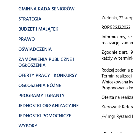
GMINNA RADA SENIORÓW
Zielonki, 22 sier
STRATEGIA
ROP.526.12.2022
BUDŻET I MAJĄTEK
Informujemy, że
PRAWO
realizację zadan
OŚWIADCZENIA
Zgodnie z art. 19
każdy w termini
ZAMÓWIENIA PUBLICZNE I
OGŁOSZENIA
Rodzaj zadania p
OFERTY PRACY I KONKURSY
Termin realizacji
Wnioskowana kwo
OGŁOSZENIA RÓŻNE
Proponowana kwo
PROGRAMY I GRANTY
Oferta na realiz
JEDNOSTKI ORGANIZACYJNE
Kierownik Refer
JEDNOSTKI POMOCNICZE
/-/ mgr Ryszard
WYBORY