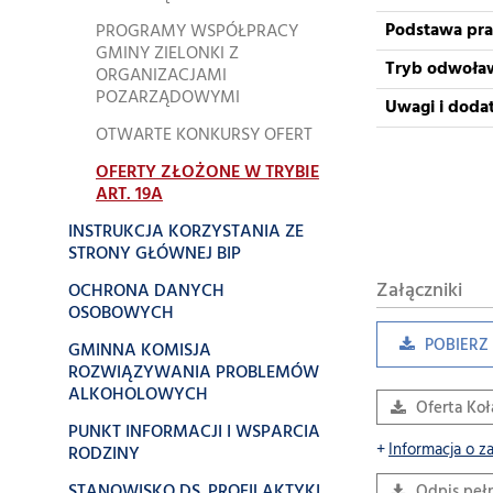
Podstawa pr
PROGRAMY WSPÓŁPRACY
GMINY ZIELONKI Z
Tryb odwoła
ORGANIZACJAMI
POZARZĄDOWYMI
Uwagi i doda
OTWARTE KONKURSY OFERT
OFERTY ZŁOŻONE W TRYBIE
ART. 19A
INSTRUKCJA KORZYSTANIA ZE
STRONY GŁÓWNEJ BIP
Załączniki
OCHRONA DANYCH
OSOBOWYCH
POBIERZ 
GMINNA KOMISJA
ROZWIĄZYWANIA PROBLEMÓW
ALKOHOLOWYCH
Oferta Koł
PUNKT INFORMACJI I WSPARCIA
Informacja o z
RODZINY
STANOWISKO DS. PROFILAKTYKI
Odpis peł