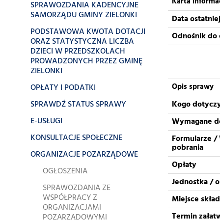
Karta informa
SPRAWOZDANIA KADENCYJNE
SAMORZĄDU GMINY ZIELONKI
Data ostatniej
PODSTAWOWA KWOTA DOTACJI
Odnośnik do 
ORAZ STATYSTYCZNA LICZBA
DZIECI W PRZEDSZKOLACH
PROWADZONYCH PRZEZ GMINĘ
ZIELONKI
OPŁATY I PODATKI
Opis sprawy
SPRAWDŹ STATUS SPRAWY
Kogo dotycz
E-USŁUGI
Wymagane d
KONSULTACJE SPOŁECZNE
Formularze / 
pobrania
ORGANIZACJE POZARZĄDOWE
Opłaty
OGŁOSZENIA
Jednostka / 
SPRAWOZDANIA ZE
WSPÓŁPRACY Z
Miejsce skła
ORGANIZACJAMI
Termin załat
POZARZĄDOWYMI