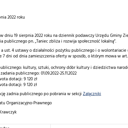
pnia 2022 roku
 w dniu 19 sierpnia 2022 roku na dziennik podawczy Urzędu Gminy Ziel
ia publicznego pn. „Taniec zbliża i rozwija społeczność lokalną”.
 a ust. 4 ustawy o działalności pożytku publicznego i o wolontariacie (t
e 7 dni od dnia zamieszczenia oferty w sposób, o którym mowa w art. 
ublicznego: kultury, sztuki, ochrony dóbr kultury i dziedzictwa nar
 zadania publicznego: 01.09.2022-25.11.2022
ta dotacji: 9 120 zł
ta dotacji: 9 120 zł
ację zadnia publicznego po pobrania w sekcji
Załączniki
atu Organizacyjno-Prawnego
 Krawczyk