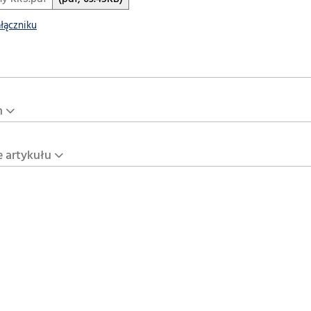
ałączniku
n
e artykułu