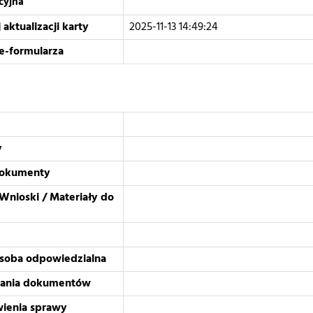
cyjna
 aktualizacji karty
2025-11-13 14:49:24
e-formularza
y
okumenty
Wnioski / Materiały do
osoba odpowiedzialna
dania dokumentów
wienia sprawy