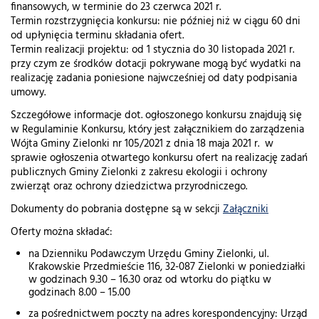
finansowych, w terminie do 23 czerwca 2021 r.
Termin rozstrzygnięcia konkursu: nie później niż w ciągu 60 dni
od upłynięcia terminu składania ofert.
Termin realizacji projektu: od 1 stycznia do 30 listopada 2021 r.
przy czym ze środków dotacji pokrywane mogą być wydatki na
realizację zadania poniesione najwcześniej od daty podpisania
umowy.
Szczegółowe informacje dot. ogłoszonego konkursu znajdują się
w Regulaminie Konkursu, który jest załącznikiem do zarządzenia
Wójta Gminy Zielonki nr 105/2021 z dnia 18 maja 2021 r. w
sprawie ogłoszenia otwartego konkursu ofert na realizację zadań
publicznych Gminy Zielonki z zakresu ekologii i ochrony
zwierząt oraz ochrony dziedzictwa przyrodniczego.
Dokumenty do pobrania dostępne są w sekcji
Załączniki
Oferty można składać:
na Dzienniku Podawczym Urzędu Gminy Zielonki, ul.
Krakowskie Przedmieście 116, 32-087 Zielonki w poniedziałki
w godzinach 9.30 – 16.30 oraz od wtorku do piątku w
godzinach 8.00 – 15.00
za pośrednictwem poczty na adres korespondencyjny: Urząd