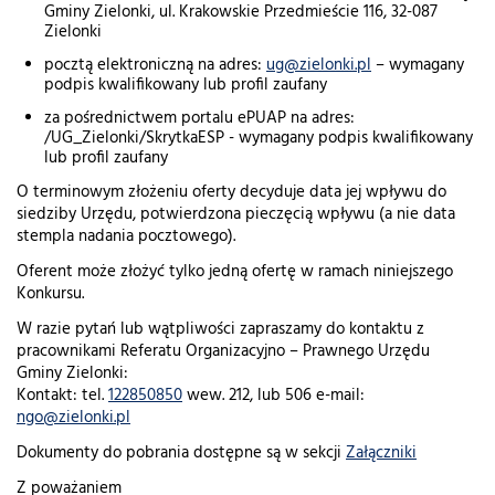
Gminy Zielonki, ul. Krakowskie Przedmieście 116, 32-087
Zielonki
pocztą elektroniczną na adres:
ug@zielonki.pl
– wymagany
podpis kwalifikowany lub profil zaufany
za pośrednictwem portalu ePUAP na adres:
/UG_Zielonki/SkrytkaESP - wymagany podpis kwalifikowany
lub profil zaufany
O terminowym złożeniu oferty decyduje data jej wpływu do
siedziby Urzędu, potwierdzona pieczęcią wpływu (a nie data
stempla nadania pocztowego).
Oferent może złożyć tylko jedną ofertę w ramach niniejszego
Konkursu.
W razie pytań lub wątpliwości zapraszamy do kontaktu z
pracownikami Referatu Organizacyjno – Prawnego Urzędu
Gminy Zielonki:
Kontakt: tel.
122850850
wew. 212, lub 506 e-mail:
ngo@zielonki.pl
Dokumenty do pobrania dostępne są w sekcji
Załączniki
Z poważaniem