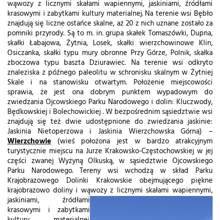
wąwozy z licznymi skałami wapiennymi, jaskiniami, źródłami
krasowymi i zabytkami kultury materialnej. Na terenie wsi Bębło
znajdują się liczne ostańce skalne, aż 20 z nich uznane zostało za
pomniki przyrody. Są to m. in. grupa skałek Tomaszówki, Dupna,
skałki Łabajowa, Żytnia, Losek, skałki wierzchowinowe Klin,
Osiczanka, skałki typu mury obronne Przy Górze, Polnik, skałka
zboczowa typu baszta Dziurawiec. Na terenie wsi odkryto
znaleziska z późnego paleolitu w schronisku skalnym w Żytniej
Skale i na stanowisku otwartym. Położenie miejscowości
sprawia, że jest ona dobrym punktem wypadowym do
zwiedzania Ojcowskiego Parku Narodowego i dolin: Kluczwody,
Będkowskiej i Bolechowickiej . W bezpośrednim sąsiedztwie wsi
znajdują się też dwie udostępnione do zwiedzania jaskinie:
Jaskinia Nietoperzowa i Jaskinia Wierzchowska Górna) –
Wierzchowie
(wieś położona jest w bardzo atrakcyjnym
turystycznie miejscu na Jurze Krakowsko-Częstochowskiej w jej
części zwanej Wyżyną Olkuską, w sąsiedztwie Ojcowskiego
Parku Narodowego. Tereny wsi wchodzą w skład Parku
Krajobrazowego Dolinki Krakowskie obejmującego piękne
krajobrazowo doliny i wąwozy z licznymi
skałami wapiennymi,
jaskiniami, źródłami
krasowymi i zabytkami