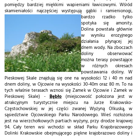
pomiędzy bardziej miękkimi wapieniami ławicowymi. Wśród
skamieniałości najczęściej występują gąbki i ramienionogi,
bardzo rzadko tylko
spotyka się amonity.
Dolina powstała głównie
w wyniku erozyjnego
działania płynącej jej
dnem wody. Na zboczach
doliny obserwować
można terasy powstające
w różnych okresach
powstawania doliny. W
Pieskowej Skale znajdują się one na wysokości 12 i 40 m nad
dnem doliny, w Ojcowie na wysokości 30-40m oraz 80 m. To na
tych właśnie terasach wznosi się Zamek w Ojcowie i Zamek w
Pieskowej Skale) -
Bębło
(miejscowość położona jest w
atrakcyjnym turystycznie miejscu na Jurze Krakowsko-
Częstochowskiej w jej części zwanej Wyżyną Olkuską, w
sąsiedztwie Ojcowskiego Parku Narodowego. Wieś rozłożona
jest na wierzchołkowych partiach wyżyny, przy drodze krajowej
94. Cały teren wsi wchodzi w skład Parku Krajobrazowego
Dolinki Krakowskie obejmującego piękne krajobrazowo doliny i