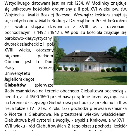
Wstydliwego datowana jest na rok 1254. W Modlnicy znajduje
się unikatowy kościółek drewniany z II poł. XVI wieku pw. św.
Wojciecha i Matki Boskiej Bolesnej. Wewnątrz kościoła znajdują
się: gotycki obraz Matki Boskiej z Dzieciątkiem. Przed kościołem
jest wolno stojąca dzwonnica z XVIII w. z dzwonami
pochodzącymi z 1492 i 1542 r.
W pobliżu kościoła znajduje się
barokowo-klasycystyczny
dworek szlachecki z II poł.
XVIII wieku, otoczony
pięknym parkiem.
Obecnie jest to Dom
Pracy Twórczej
Uniwersytetu
Jagiellońskiego) -
Giebułtów
(pierwsze
ślady osadnictwa na terenie obecnego Giebułtowa pochodzą z
neolitu, z lat 4500-1650 przed naszą erą. Inne liczne wykopaliska
na terenie dzisiejszego Giebułtowa pochodzą z przełomu I i II w.
n.e, a także z IV i XI w. Z roku 1337 pochodzi pierwsza wzmianka
o Piotrze z Giebułtowa. Na przestrzeni wieków właścicielami
Giebułtowa byli cystersi z Mogiły, klaryski z Krakowa, a w XVI i
XVII wieku - ród Giebułtowskich. Z tego okresu pochodzi kościół