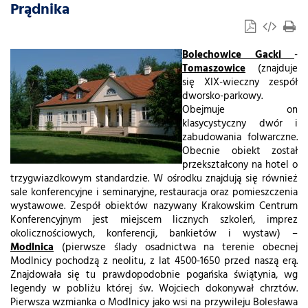
Prądnika
Bolechowice Gacki
-
Tomaszowice
(znajduje
się XIX-wieczny zespół
dworsko-parkowy.
Obejmuje on
klasycystyczny dwór i
zabudowania folwarczne.
Obecnie obiekt został
przekształcony na hotel o
trzygwiazdkowym standardzie. W ośrodku znajdują się również
sale konferencyjne i seminaryjne, restauracja oraz pomieszczenia
wystawowe. Zespół obiektów nazywany Krakowskim Centrum
Konferencyjnym jest miejscem licznych szkoleń, imprez
okolicznościowych, konferencji, bankietów i wystaw) –
Modlnica
(pierwsze ślady osadnictwa na terenie obecnej
Modlnicy pochodzą z neolitu, z lat 4500-1650 przed naszą erą.
Znajdowała się tu prawdopodobnie pogańska świątynia, wg
legendy w pobliżu której św. Wojciech dokonywał chrztów.
Pierwsza wzmianka o Modlnicy jako wsi na przywileju Bolesława