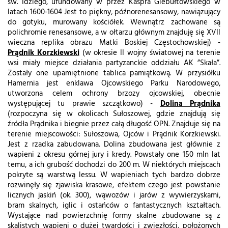
św. Idziego, ufundowany w przez Kaspra Giebułtowskiego w
latach 1600-1604 Jest to piękny, późnorenesansowy, nawiązujący
do gotyku, murowany kościółek. Wewnątrz zachowane są
polichromie renesansowe, a w ołtarzu głównym znajduję się XVII
wieczna replika obrazu Matki Boskiej Częstochowskiej) -
Prądnik Korzkiewski
(w okresie II wojny światowej na terenie
wsi miały miejsce działania partyzanckie oddziału AK ”Skała”.
Zostały one upamiętnione tablica pamiątkową. W przysiółku
Hamernia jest enklawa Ojcowskiego Parku Narodowego,
utworzona celem ochrony brzozy ojcowskiej, obecnie
występującej tu prawie szczątkowo) -
Dolina Prądnika
(rozpoczyna się w okolicach Sułoszowej, gdzie znajdują się
źródła Prądnika i biegnie przez całą długość OPN. Znajduje się na
terenie miejscowości: Sułoszowa, Ojców i Prądnik Korzkiewski.
Jest z rzadka zabudowana. Dolina zbudowana jest głównie z
wapieni z okresu górnej jury i kredy. Powstały one 150 mln lat
temu, a ich grubość dochodzi do 200 m. W niektórych miejscach
pokryte są warstwą lessu. W wapieniach tych bardzo dobrze
rozwinęły się zjawiska krasowe, efektem czego jest powstanie
licznych jaskiń (ok. 300), wąwozów i jarów z wywierzyskami,
bram skalnych, iglic i ostańców o fantastycznych kształtach.
Wystające nad powierzchnię formy skalne zbudowane są z
skalistych wapieni o dużej twardości i zwięzłości, położonych