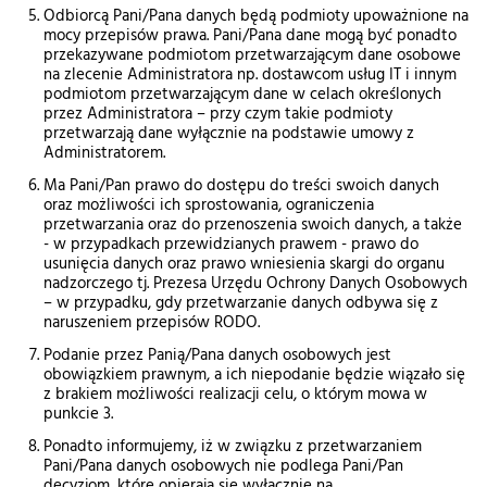
Odbiorcą Pani/Pana danych będą podmioty upoważnione na
mocy przepisów prawa. Pani/Pana dane mogą być ponadto
przekazywane podmiotom przetwarzającym dane osobowe
na zlecenie Administratora np. dostawcom usług IT i innym
podmiotom przetwarzającym dane w celach określonych
przez Administratora – przy czym takie podmioty
przetwarzają dane wyłącznie na podstawie umowy z
Administratorem.
Ma Pani/Pan prawo do dostępu do treści swoich danych
oraz możliwości ich sprostowania, ograniczenia
przetwarzania oraz do przenoszenia swoich danych, a także
- w przypadkach przewidzianych prawem - prawo do
usunięcia danych oraz prawo wniesienia skargi do organu
nadzorczego tj. Prezesa Urzędu Ochrony Danych Osobowych
– w przypadku, gdy przetwarzanie danych odbywa się z
naruszeniem przepisów RODO.
Podanie przez Panią/Pana danych osobowych jest
obowiązkiem prawnym, a ich niepodanie będzie wiązało się
z brakiem możliwości realizacji celu, o którym mowa w
punkcie 3.
Ponadto informujemy, iż w związku z przetwarzaniem
Pani/Pana danych osobowych nie podlega Pani/Pan
decyzjom, które opierają się wyłącznie na