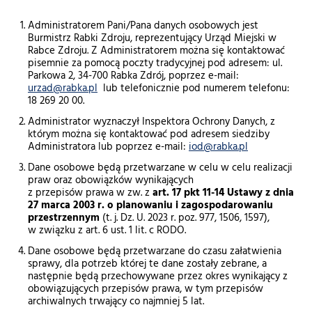
Administratorem Pani/Pana danych osobowych jest
Burmistrz Rabki Zdroju, reprezentujący Urząd Miejski w
Rabce Zdroju. Z Administratorem można się kontaktować
pisemnie za pomocą poczty tradycyjnej pod adresem: ul.
Parkowa 2, 34-700 Rabka Zdrój, poprzez e-mail:
urzad@rabka.pl
lub telefonicznie pod numerem telefonu:
18 269 20 00.
Administrator wyznaczył Inspektora Ochrony Danych, z
którym można się kontaktować pod adresem siedziby
Administratora lub poprzez e-mail:
iod@rabka.pl
Dane osobowe będą przetwarzane w celu w celu realizacji
praw oraz obowiązków wynikających
z przepisów prawa w zw. z
art. 17 pkt 11-14 Ustawy z dnia
27 marca 2003 r. o planowaniu i zagospodarowaniu
przestrzennym
(t. j. Dz. U. 2023 r. poz. 977, 1506, 1597),
w związku z art. 6 ust. 1 lit. c RODO.
Dane osobowe będą przetwarzane do czasu załatwienia
sprawy, dla potrzeb której te dane zostały zebrane, a
następnie będą przechowywane przez okres wynikający z
obowiązujących przepisów prawa, w tym przepisów
archiwalnych trwający co najmniej 5 lat.