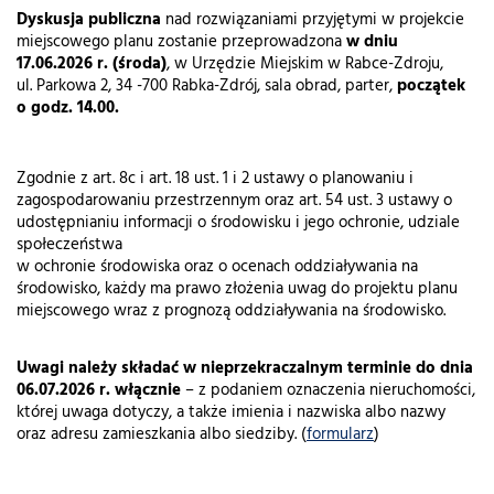
Dyskusja publiczna
nad rozwiązaniami przyjętymi w projekcie
miejscowego planu zostanie przeprowadzona
w dniu
17.06.2026 r. (środa)
, w Urzędzie Miejskim w Rabce-Zdroju,
ul. Parkowa 2, 34 -700 Rabka-Zdrój, sala obrad, parter,
początek
o godz. 14.00.
Zgodnie z art. 8c i art. 18 ust. 1 i 2 ustawy o planowaniu i
zagospodarowaniu przestrzennym oraz art. 54 ust. 3 ustawy o
udostępnianiu informacji o środowisku i jego ochronie, udziale
społeczeństwa
w ochronie środowiska oraz o ocenach oddziaływania na
środowisko, każdy ma prawo złożenia uwag do projektu planu
miejscowego wraz z prognozą oddziaływania na środowisko.
Uwagi należy składać w nieprzekraczalnym terminie do dnia
06.07.2026 r. włącznie
– z podaniem oznaczenia nieruchomości,
której uwaga dotyczy, a także imienia i nazwiska albo nazwy
oraz adresu zamieszkania albo siedziby. (
formularz
)