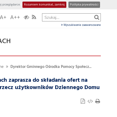
j przeglądarce.
Rozumiem komunikat, zamknij
Polityka prywatności
A+
A++
Wyszukiwanie zaawansowane
ACH
ne
Dyrektor Gminnego Ośrodka Pomocy Społecz...
h zaprasza do składania ofert na
a rzecz użytkowników Dziennego Domu