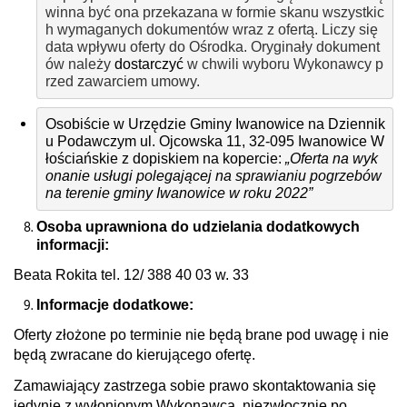
winna być ona przekazana w formie skanu wszystkic
h wymaganych dokumentów wraz z ofertą. Liczy się 
data wpływu oferty do Ośrodka. Oryginały dokument
ów należy 
dostarczyć
 w chwili wyboru Wykonawcy p
rzed zawarciem umowy.
Osobiście w Urzędzie Gminy Iwanowice na Dziennik
u Podawczym ul. Ojcowska 11, 32-095 Iwanowice W
łościańskie z dopiskiem na kopercie: 
„Oferta 
na wyk
onanie usługi polegającej na sprawianiu pogrzebów 
na terenie gminy Iwanowice w roku 2022”
Osoba uprawniona do udzielania dodatkowych
informacji:
Beata Rokita tel. 12/ 388 40 03 w. 33
Informacje dodatkowe:
Oferty złożone po terminie nie będą brane pod uwagę i nie
będą zwracane do kierującego ofertę.
Zamawiający zastrzega sobie prawo skontaktowania się
jedynie z wyłonionym Wykonawcą, niezwłocznie po