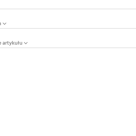
n
e artykułu