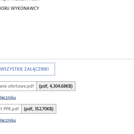
BORU WYKONAWCY
WSZYSTKIE ZAŁĄCZNIKI
anie ofertowe.pdf
(pdf, 4,304.68KB)
ałączniku
t PPK.pdf
(pdf, 352.70KB)
ałączniku