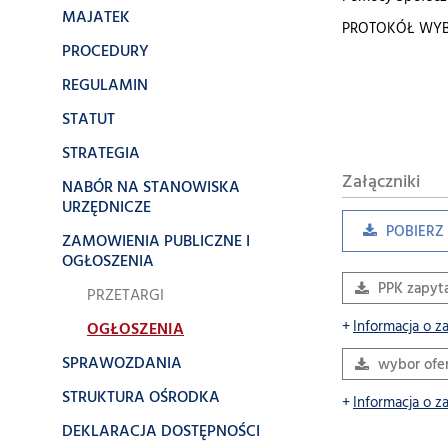
MAJATEK
PROTOKÓŁ WY
PROCEDURY
REGULAMIN
STATUT
STRATEGIA
Załączniki
NABÓR NA STANOWISKA
URZĘDNICZE
POBIERZ 
ZAMOWIENIA PUBLICZNE I
OGŁOSZENIA
PPK zapyt
PRZETARGI
Informacja o z
OGŁOSZENIA
SPRAWOZDANIA
wybor ofer
STRUKTURA OŚRODKA
Informacja o z
DEKLARACJA DOSTĘPNOŚCI