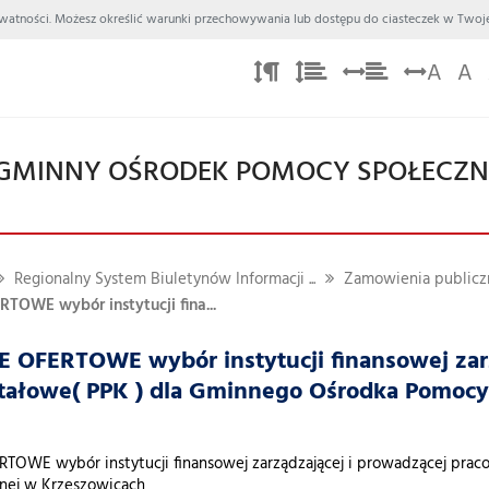
 Prywatności. Możesz określić warunki przechowywania lub dostępu do ciasteczek w Twoje
A
A
GMINNY OŚRODEK POMOCY SPOŁECZN
Regionalny System Biuletynów Informacji ...
Zamowienia publiczn
TOWE wybór instytucji fina...
 OFERTOWE wybór instytucji finansowej zarz
itałowe( PPK ) dla Gminnego Ośrodka Pomocy
OWE wybór instytucji finansowej zarządzającej i prowadzącej prac
nej w Krzeszowicach