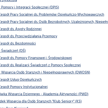
 Dyrektora
ł Pomocy i Integracji Społecznej (DPIS)
Zespół Pracy Socjalnej ds. Problemów Opiekuńczo-Wychowawczych
Zespół Pracy Socjalnej ds. Osób Bezrobotnych, Uzależnionych, Niepe
Zespół ds. Asysty Rodzinnej
Zespół ds. Przeciwdziałania Przemocy
Zespół ds. Bezdomności
ł Świadczeń (DŚ)
Zespół ds. Pomocy Finansowej i Środowiskowej
Zespół ds. Realizacji Świadczeń z Pomocy Społecznej
ł Wsparcia Osób Starszych i Niepełnosprawnych (DWOSN)
Zespół Usług Opiekuńczych
Zespół Pomocy Instytucjonalnej
ówka Wsparcia Dziennego - Akademia Aktywności (PWD)
dek Wsparcia dla Osób Starszych "Klub Senior+" (KS)