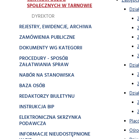
Zastępca
SPOŁECZNYCH W TARNOWIE
Dzia
DYREKTOR
REJESTRY, EWIDENCJE, ARCHIWA
ZAMÓWIENIA PUBLICZNE
DOKUMENTY WG KATEGORII
PROCEDURY - SPOSÓB
ZAŁATWIANIA SPRAW
Dzia
NABÓR NA STANOWISKA
BAZA OSÓB
Dzia
REDAKTORZY BIULETYNU
INSTRUKCJA BIP
ELEKTRONICZNA SKRZYNKA
Plac
PODAWCZA
Ośro
INFORMACJE NIEUDOSTĘPNIONE