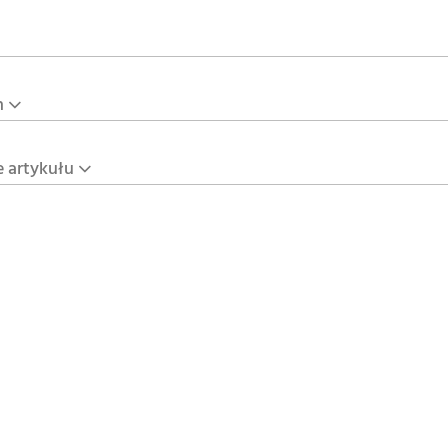
n
e artykułu