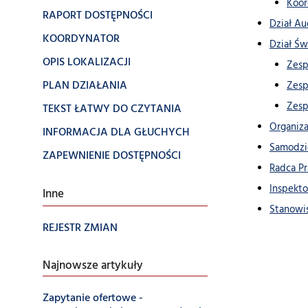
Koor
RAPORT DOSTĘPNOŚCI
Dział Au
KOORDYNATOR
Dział Ś
OPIS LOKALIZACJI
Zesp
PLAN DZIAŁANIA
Zesp
Zesp
TEKST ŁATWY DO CZYTANIA
Organiza
INFORMACJA DLA GŁUCHYCH
Samodzie
ZAPEWNIENIE DOSTĘPNOŚCI
Radca Pr
Inspekto
Inne
Stanowis
REJESTR ZMIAN
Najnowsze artykuły
Zapytanie ofertowe -