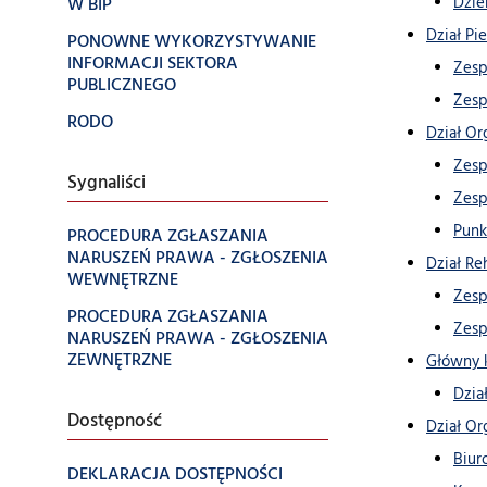
W BIP
Dzie
Dział Pi
PONOWNE WYKORZYSTYWANIE
INFORMACJI SEKTORA
Zesp
PUBLICZNEGO
Zesp
RODO
Dział O
Zesp
Sygnaliści
Zesp
Punk
PROCEDURA ZGŁASZANIA
NARUSZEŃ PRAWA - ZGŁOSZENIA
Dział Re
WEWNĘTRZNE
Zesp
PROCEDURA ZGŁASZANIA
Zesp
NARUSZEŃ PRAWA - ZGŁOSZENIA
ZEWNĘTRZNE
Główny 
Dzia
Dostępność
Dział Or
Biur
DEKLARACJA DOSTĘPNOŚCI