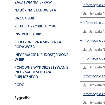
ZAŁATWIANIA SPRAW
Informacja o z
NABÓR NA STANOWISKA
Uchwała Ra
BAZA OSÓB
Informacja o z
REDAKTORZY BIULETYNU
Uchwała Ra
INSTRUKCJA BIP
Informacja o z
ELEKTRONICZNA SKRZYNKA
PODAWCZA
Uchwała N
INFORMACJE NIEUDOSTĘPNIONE
Informacja o z
W BIP
PONOWNE WYKORZYSTYWANIE
Uchwała N
INFORMACJI SEKTORA
Informacja o z
PUBLICZNEGO
RODO
Uchwała N
Informacja o z
Sygnaliści
Uchwała N