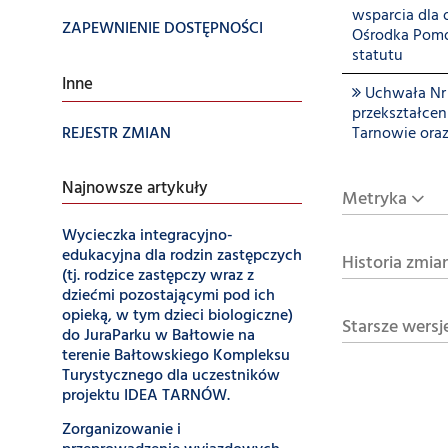
wsparcia dla 
ZAPEWNIENIE DOSTĘPNOŚCI
Ośrodka Pomo
statutu
Inne
Uchwała Nr 
przekształce
REJESTR ZMIAN
Tarnowie ora
Najnowsze artykuły
Metryka
Wycieczka integracyjno-
edukacyjna dla rodzin zastępczych
Historia zmia
(tj. rodzice zastępczy wraz z
dziećmi pozostającymi pod ich
opieką, w tym dzieci biologiczne)
Starsze wersj
do JuraParku w Bałtowie na
terenie Bałtowskiego Kompleksu
Turystycznego dla uczestników
projektu IDEA TARNÓW.
Zorganizowanie i