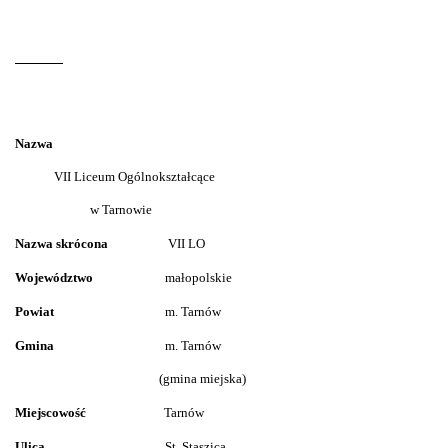
Nazwa
VII Liceum Ogólnokształcące
w Tarnowie
Nazwa skrócona
VII LO
Województwo
małopolskie
Powiat
m. Tarnów
Gmina
m. Tarnów
(gmina miejska)
Miejscowość
Tarnów
Ulica
St. Staszica