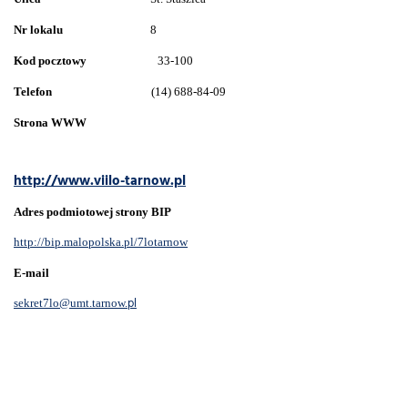
Nr lokalu
8
Kod pocztowy
33-100
Telefon
(14) 688-84-09
Strona WWW
http://www.viilo-tarnow.pl
Adres podmiotowej strony BIP
http://bip.malopolska.pl/7lotarnow
E-mail
pl
sekret7lo@umt.tarnow.